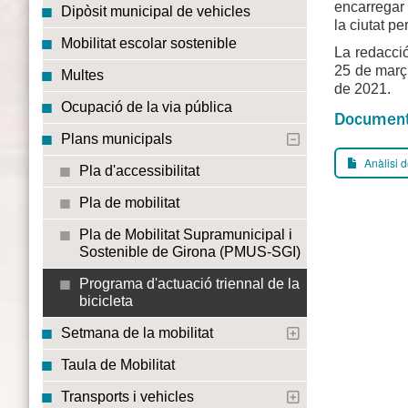
encarregar 
Dipòsit municipal de vehicles
la ciutat p
Mobilitat escolar sostenible
La redacció
25 de març 
Multes
de 2021.
Ocupació de la via pública
Documen
Plans municipals
Anàlisi d
Pla d'accessibilitat
Pla de mobilitat
Pla de Mobilitat Supramunicipal i
Sostenible de Girona (PMUS-SGI)
Programa d'actuació triennal de la
bicicleta
Setmana de la mobilitat
Taula de Mobilitat
Transports i vehicles