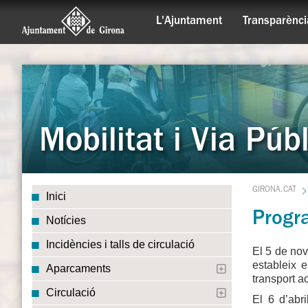
L'Ajuntament
Transparènci
Mobilitat i Via Púb
GIRONA.CAT
Inici
Progra
Notícies
Incidències i talls de circulació
El 5 de nov
estableix 
Aparcaments
transport ac
Circulació
El 6 d’abr