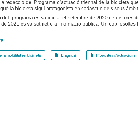
la redacció del Programa d’actuació triennal de la bicicleta qu
erquè la bicicleta sigui protagonista en cadascun dels seus àmbi
 del programa es va iniciar el setembre de 2020 i en el mes d
de 2021 es va sotmetre a informació pública. Un cop resoltes l
ts
e la mobilitat en bicicleta
Diagnosi
Propostes d’actuacions