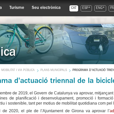
a
Turisme
Seu electrònica
CAT
ESP*
ENG*
FR
lica
MOBILITAT I VIA PÚBLICA
PLANS MUNICIPALS
PROGRAMA D'ACTUACIÓ TRIEN
ma d'actuació triennal de la bicicl
embre de 2019, el Govern de Catalunya va aprovar, mitjançant 
eines de planificació i desenvolupament, promoció i formaci
tiu i sostenible, tant per motius de mobilitat quotidiana com pel ll
il de 2020, el ple de l’Ajuntament de Girona va aprovar l’
ad