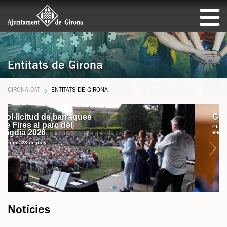
Entitats de Girona
GIRONA.CAT
ENTITATS DE GIRONA
Sol·licitud de barraques de Fires al parc del Migdia 2026
Girona Participa
Girona Participa
Plataforma de participació
electrònica municipal
Notícies