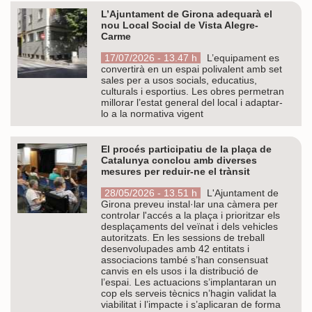
L’Ajuntament de Girona adequarà el
nou Local Social de Vista Alegre-
Carme
17/07/2026 - 13.47 h
L’equipament es
convertirà en un espai polivalent amb set
sales per a usos socials, educatius,
culturals i esportius. Les obres permetran
millorar l’estat general del local i adaptar-
lo a la normativa vigent
El procés participatiu de la plaça de
Catalunya conclou amb diverses
mesures per reduir-ne el trànsit
28/05/2026 - 13.51 h
L'Ajuntament de
Girona preveu instal·lar una càmera per
controlar l'accés a la plaça i prioritzar els
desplaçaments del veïnat i dels vehicles
autoritzats. En les sessions de treball
desenvolupades amb 42 entitats i
associacions també s’han consensuat
canvis en els usos i la distribució de
l’espai. Les actuacions s’implantaran un
cop els serveis tècnics n’hagin validat la
viabilitat i l’impacte i s’aplicaran de forma