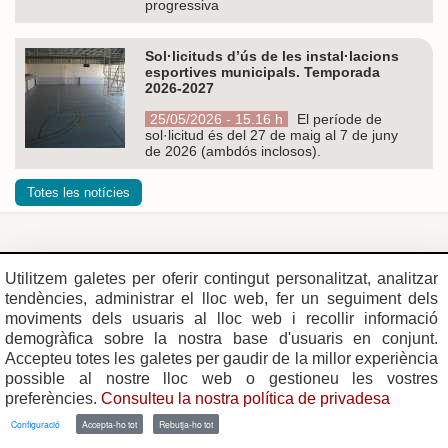
progressiva
Sol·licituds d’ús de les instal·lacions
esportives municipals. Temporada
2026-2027
25/05/2026 - 15.16 h
El període de
sol·licitud és del 27 de maig al 7 de juny
de 2026 (ambdós inclosos).
Totes les notícies
Plaça del Vi, 1
Contacte
Utilitzem galetes per oferir contingut personalitzat, analitzar
17004 GIRONA
Mapa del web
tendències, administrar el lloc web, fer un seguiment dels
Tel. 972 419 010
Mapa de xarxes
Avís legal
moviments dels usuaris al lloc web i recollir informació
demogràfica sobre la nostra base d'usuaris en conjunt.
Accepteu totes les galetes per gaudir de la millor experiència
possible al nostre lloc web o gestioneu les vostres
preferències.
Consulteu la nostra política de privadesa
Configuració
Accepta-ho tot
Rebutja-ho tot