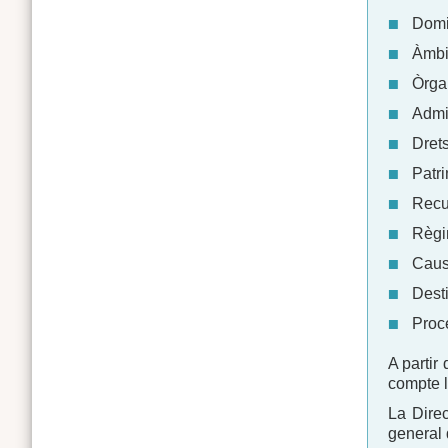
Domi
Àmbi
Òrgan
Admis
Drets
Patr
Recu
Règim
Caus
Desti
Proc
A partir
compte l
La Direc
general 