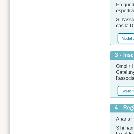
En quede
esportiv
Si l’ass
cas la D
Model d
3 - Ins
Omplir l
Catalun
l'associ
Sol·lici
4 - Reg
Anar a l
S'hi han
la sol·l