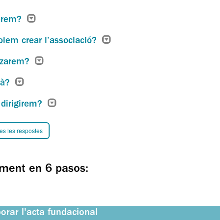
erem?
olem crear l’associació?
itzarem?
rà?
 dirigirem?
es les respostes
ment en 6 pasos:
borar l'acta fundacional