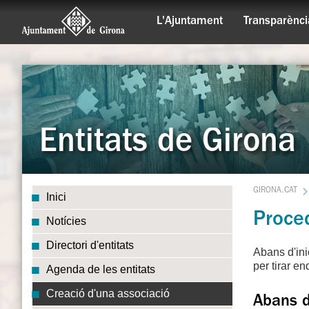
L'Ajuntament
Transparènci
Entitats de Girona
GIRONA.CAT
Inici
Proced
Notícies
Directori d'entitats
Abans d'inic
per tirar e
Agenda de les entitats
Creació d'una associació
Abans d