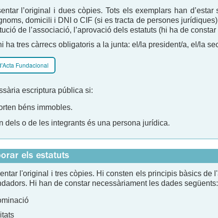
entar l’original i dues còpies. Tots els exemplars han d’estar 
noms, domicili i DNI o CIF (si es tracta de persones jurídique
tució de l’associació, l’aprovació dels estatuts (hi ha de constar l
ha tres càrrecs obligatoris a la junta: el/la president/a, el/la secr
d'Acta Fundacional
sària escriptura pública si:
orten béns immobles.
 dels o de les integrants és una persona jurídica.
borar els estatuts
entar l'original i tres còpies. Hi consten els principis bàsics de l
ndadors. Hi han de constar necessàriament les dades següents:
minació
itats