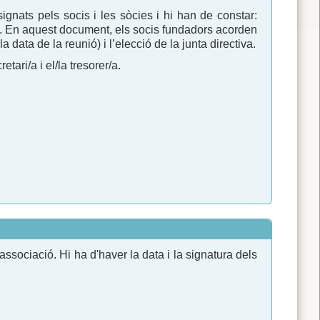
signats pels socis i les sòcies i hi han de constar:
s). En aquest document, els socis fundadors acorden
a data de la reunió) i l’elecció de la junta directiva.
etari/a i el/la tresorer/a.
'associació. Hi ha d'haver la data i la signatura dels