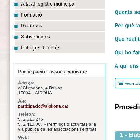
Alta al registre municipal
Quants s
Formació
Recursos
Per què v
Subvencions
Què real
Enllaços d'interès
Qui ho fa
A qui ens
Participació i associacionisme
Veure tot
Adreça:
c/ Ciutadans, 4 Baixos
17004 - GIRONA
A/e:
participacio@ajgirona.cat
Procedi
Telèfon:
972 010 275
972 419 007 - Permisos d'activitats a la
via pública de les associacions i entitats
1 - Ela
Web: