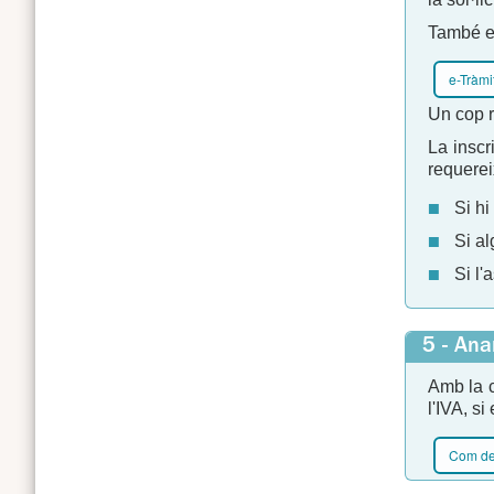
També es
e-Tràmi
Un cop r
La inscr
requerei
Si hi
Si al
Si l'
5 - Ana
Amb la c
l'IVA, si
Com de