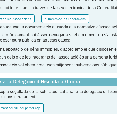
 pot fer el tràmit a través de la seu electrònica de la Generalit
ts de les Associacions
e-Tràmits de les Federacions
ebuda tota la documentació ajustada a la normativa d'associaci
ipció únicament pot ésser denegada si el document no s'ajusta a
x escriptura pública en aquests casos:
 ha aportació de béns immobles, d'acord amb el que disposen el C
gun dels o de les integrants de l'associació és una persona juríd
associació vol obtenir recursos mitjançant subvencions públique
r a la Delegació d'Hisenda a Girona
òpia segellada de la sol·licitud, cal anar a la delegació d'His
 es considera adient.
manar el NIF per primer cop