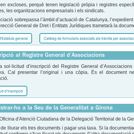
n excloses, perquè tenen legislació pròpia i registres específi
es, les organitzacions empresarials i els sindicats.
ociació sobrepassa l’àmbit d’actuació de Catalunya, l’expedient s
irecció General de Dret i Entitats Jurídiques trametarà la docum
'Estatuts general
Catàleg de formularis associats als tràmits per associa
cripció al Registre General d’Associacions
a sol·licitud d’inscripció del Registre General d’Associacion
ya. Cal presentar l’original i una còpia. És el document nec
ació.
tud d’inscripció
istrar-ho a la Seu de la Generalitat a Girona
'Oficina d'Atenció Ciutadana de la Delegació Territorial de la G
 de lliurar els tres documents i pagar una taxa. Si la document
icitud conforme s'han lliurat els documents (l'altra documentació