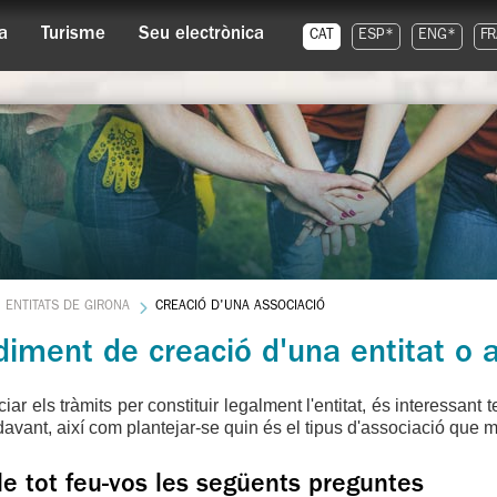
a
Turisme
Seu electrònica
CAT
ESP*
ENG*
FR
ENTITATS DE GIRONA
CREACIÓ D'UNA ASSOCIACIÓ
iment de creació d'una entitat o 
iar els tràmits per constituir legalment l'entitat, és interessant t
ndavant, així com plantejar-se quin és el tipus d'associació que 
e tot feu-vos les següents preguntes