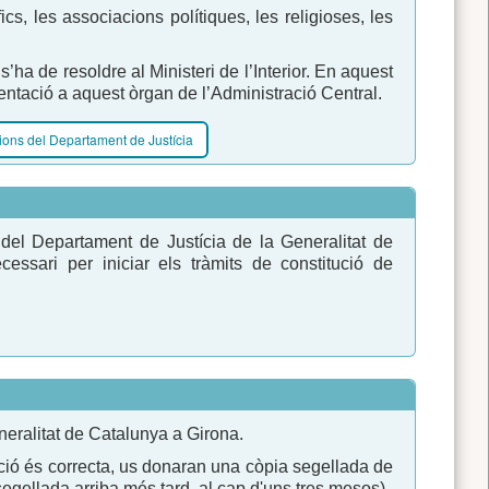
cs, les associacions polítiques, les religioses, les
’ha de resoldre al Ministeri de l’Interior. En aquest
entació a aquest òrgan de l’Administració Central.
cions del Departament de Justícia
s del Departament de Justícia de la Generalitat de
essari per iniciar els tràmits de constitució de
eneralitat de Catalunya a Girona.
ació és correcta, us donaran una còpia segellada de
 segellada arriba més tard, al cap d'uns tres mesos).