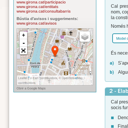
www.girona.cat/participacio
Cal pres
www.girona.cat/entitats
www.girona.cat/consultabarris
nom, cog
la consti
Bústia d'avisos i suggeriments:
www.girona.cat/avisos
Només hi 
Model 
És neces
S'ap
Algun
2 - Ela
Cal pres
socis fu
Deno
Final