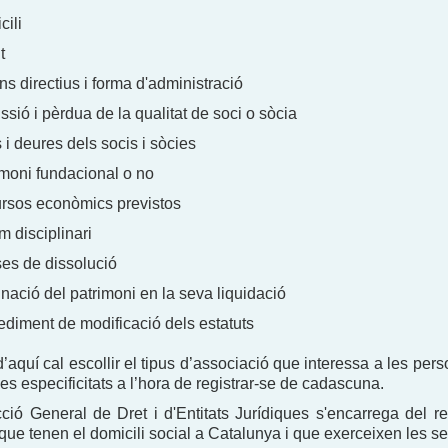
cili
t
s directius i forma d'administració
sió i pèrdua de la qualitat de soci o sòcia
 i deures dels socis i sòcies
imoni fundacional o no
rsos econòmics previstos
 disciplinari
es de dissolució
nació del patrimoni en la seva liquidació
ediment de modificació dels estatuts
 d’aquí cal escollir el tipus d’associació que interessa a les per
es especificitats a l’hora de registrar-se de cadascuna.
ció General de Dret i d'Entitats Jurídiques s'encarrega del r
que tenen el domicili social a Catalunya i que exerceixen les s