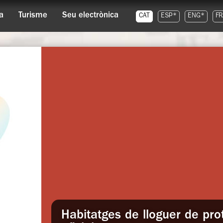
a
Turisme
Seu electrònica
CAT
ESP*
ENG*
FR
ció