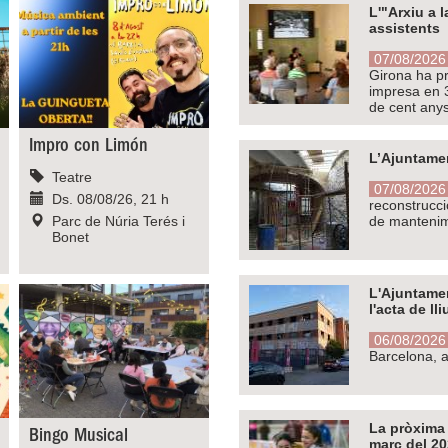
L'"Arxiu a 
assistents
07/08/2026 
Girona ha pr
impresa en 3D
de cent anys
Impro con Limón
L’Ajuntamen
Teatre
07/08/2026 
Ds. 08/08/26, 21 h
reconstrucci
Parc de Núria Terés i
de mantenime
Bonet
L'Ajuntamen
l'acta de l
06/08/2026 
Barcelona, a
La pròxima 
Bingo Musical
març del 2