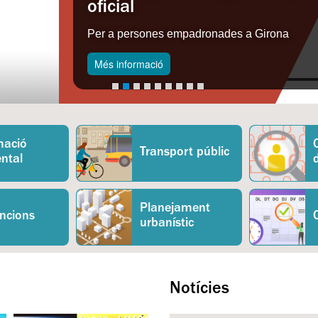
mació
Transport públic
ntal
Planejament
ncions
urbanístic
Notícies