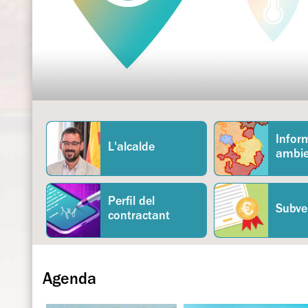
oficial
Per a persones empadronades a Girona
Més informació
Infor
L'alcalde
ambie
Perfil del
Subve
contractant
Agenda