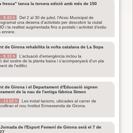
la fresca" tanca la tercera edició amb més de 150
- 9.43 h
Del 2 al 30 de juliol, l'Arxiu Municipal de
ogramat una desena d'activitats per descobrir la ciutat
 i la realitat augmentada fins a postals i activitat d'estiu
 enrere.
t de Girona rehabilita la volta catalana de La Sopa
- 9.33 h
L’actuació d'emergència inclou la
ó del sostre de la planta baixa i s'acompanyarà d'un pla
nt de l'edifici.
t de Girona i el Departament d'Educació signen
liurament de la nau de l'antiga fàbrica Simon
- 13.02 h
Les instal·lacions, ubicades al carrer de
colliran el nou Institut Ermessenda de Girona.
Jornada de l'Esport Femení de Girona serà el 7 de
027