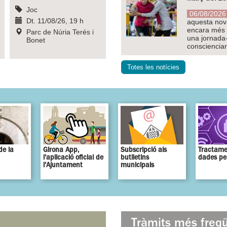
Joc
06/08/2026 
Dt. 11/08/26, 19 h
aquesta nova
encara més t
Parc de Núria Terés i
una jornada-
Bonet
conscienciar 
Totes les notícies
de la
Girona App,
Subscripció als
Tractame
l'aplicació oficial de
butlletins
dades pe
l'Ajuntament
municipals
Tràmits més freq