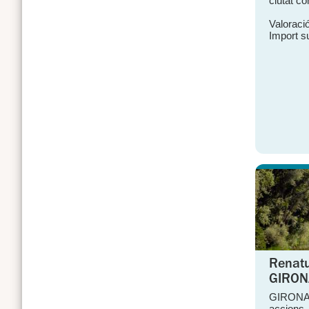
ciutat c
Valoració
Import s
Renatur
GIRON
GIRONAT
accions 