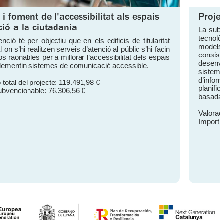
 i foment de l'accessibilitat als espais
Proj
ció a la ciutadania
La sub
tecnol
ció té per objectiu que en els edificis de titularitat
models
 on s’hi realitzen serveis d’atenció al públic s’hi facin
consi
os raonables per a millorar l’accessibilitat dels espais
desenv
mplementin sistemes de comunicació accessible.
siste
d’infor
 total del projecte: 119.491,98 €
planif
ubvencionable: 76.306,56 €
basada
Valorac
Import