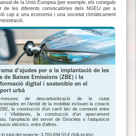
rianual de la Unió Europea (per exemple, els coneguts
iar de les diferents convocatòries dels NGEU per a
sició cap a una economia i una societat climàticament
ministració.
rama d'ajudes per a la implantació de les
s de Baixes Emissions (ZBE) i la
formació digital i sostenible en el
sport urbà
mesures de descarbonització de la ciutat
cionades en l’àmbit de la mobilitat inclouen la creació
ZBE, la construcció d’un carril bici de connexió entre
a i Vilablareix, la construcció d’un aparcament
siu, l’ampliació del servei de Girocleta o l’adquisició
usos elèctrics, entre d’altres.
ió total del projecte: 3.703.694,53 € (IVA inclòs)