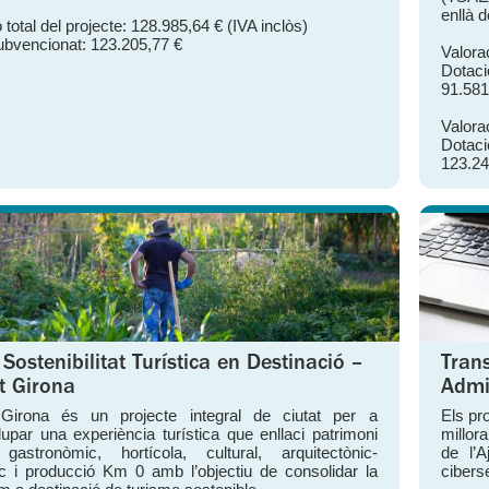
enllà 
 total del projecte: 128.985,64 € (IVA inclòs)
ubvencionat: 123.205,77 €
Valora
Dotaci
91.581
Valora
Dotaci
123.24
 Sostenibilitat Turística en Destinació –
Trans
t Girona
Admin
 Girona és un projecte integral de ciutat per a
Els pr
upar una experiència turística que enllaci patrimoni
millor
 gastronòmic, hortícola, cultural, arquitectònic-
de l’A
ic i producció Km 0 amb l’objectiu de consolidar la
cibers