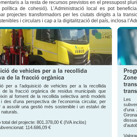
entaris a la resta de recursos previstos en el pressupost plu
 política de cohesió). L’Administració local es pot benefic
r projectes transformadors per les ciutats dirigits a la tran
tenibles i circulars i cap a la digitalització del país, inclosa l’Ad
ició de vehicles per a la recollida
Prog
iva de la fracció orgànica
Zone
trans
ó per a l'adquisició de vehicles per a la recollida
a de la fracció orgànica de residus municipals que
tran
eixin al foment de la recollida selectiva amb models
Les 
s i des d'una perspectiva de l'economia circular, per
subven
ir a assolir una gestió més sostenible i un estalvi de
d’una 
 naturals.
Giron
dissua
 total del projecte: 801.378,00 € (IVA inclòs)
d’autob
ubvencionat: 114.686,09 €
Valorac