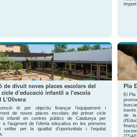
Import
ó de divuit noves places escolars del
Pla 
cicle d’educació infantil a l'escola
El Pla
promou
l L'Olivera
busca
enció té per objectiu finançar l’equipament i
través
ament de noves places escolars del primer cicle
de la
ció infantil en centres públics de Catalunya per
d’Edu
ir a l’augment de l’oferta educativa en les primeres
finanç
 vetllar per la igualtat d’oportunitats i l’equitat
socioe
a.
(TSAE