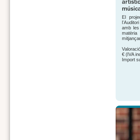
artísti
músic
El proj
l'Audito
amb les 
matèria 
mitjançan
Valoració
€ (IVA in
Import s