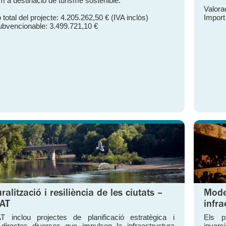
om a destinació de turisme sostenible.
Valorac
 total del projecte: 4.205.262,50 € (IVA inclòs)
Import
ubvencionable: 3.499.721,10 €
alització i resiliència de les ciutats –
Moder
AT
infra
 inclou projectes de planificació estratègica i
Els p
directes diverses que impulsen la infraestructura
invers