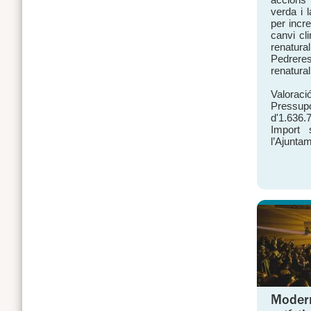
verda i l
per incre
canvi cli
renatural
Pedreres
renatural
Valoració
Pressup
d'1.636.
Import 
l’Ajuntam
Modern