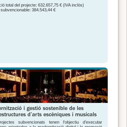
ió total del projecte: 632.657,75 € (IVA inclòs)
 subvencionable: 384.543,44 €
nització i gestió sostenible de les
estructures d’arts escèniques i musicals
rojectes subvencionats tenen l’objectiu d’executar
ions orientades a la modernització digital i la promoció