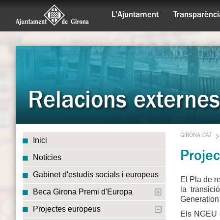
L'Ajuntament
Transparènci
Relacions externes
GIRONA.CAT
Inici
Proje
Notícies
Gabinet d'estudis socials i europeus
El Pla de r
la transici
Beca Girona Premi d'Europa
Generation 
Projectes europeus
Els NGEU e