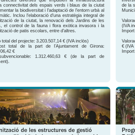
a connectivitat dels espais verds i blaus de la ciutat
de la s
mentar la biodiversitat i l’adaptació de l’entorn urbà al
Municip
màtic. Inclou l’elaboració d’una estratègia integral de
ització de la ciutat, la renovació dels Jardins de les
Valora
, el control de la fauna i flora exòtica invasora i la
(IVA in
ització de patis escolars, entre d’altres.
Import
 total del projecte: 3.203.507,14 € (IVA inclòs)
Valora
ost total de la part de l'Ajuntament de Girona:
€ (IVA 
706,42 €
Import
subvencionable: 1.312.460,63 € (de la part de
ent).
ització de les estructures de gestió
Prog