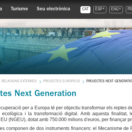
a
Turisme
Seu electrònica
CAT
ESP*
ENG*
FR
RELACIONS EXTERNES
PROJECTES EUROPEUS
PROJECTES NEXT GENERATI
ctes Next Generation
ecuperació per a Europa té per objectiu transformar els reptes 
ó ecològica i la transformació digital. Amb aquesta finalitat,
EU (NGEU), dotat amb 750.000 milions d'euros, per finançar pr
s componen de dos instruments financers: el Mecanisme de R