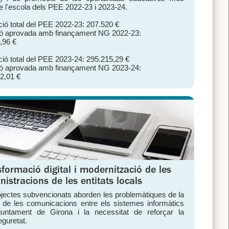
de l'escola dels PEE 2022-23 i 2023-24.
ció total del PEE 2022-23: 207.520 €
ó aprovada amb finançament NG 2022-23:
,96 €
ció total del PEE 2023-24: 295.215,29 €
ó aprovada amb finançament NG 2023-24:
2,01 €
formació digital i modernització de les
istracions de les entitats locals
ojectes subvencionats aborden les problemàtiques de la
a de les comunicacions entre els sistemes informàtics
juntament de Girona i la necessitat de reforçar la
eguretat.