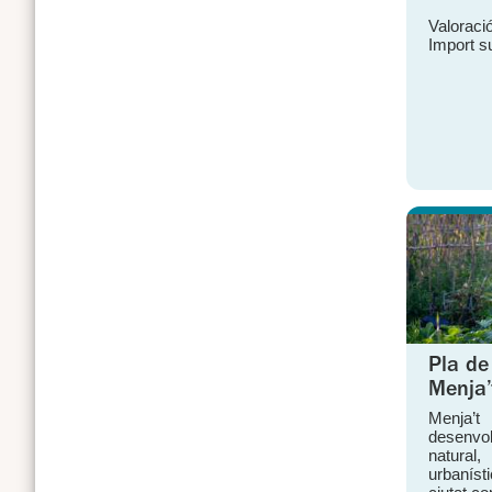
Valoració
Import s
Pla de
Menja’
Menja’t
desenvol
natural,
urbaníst