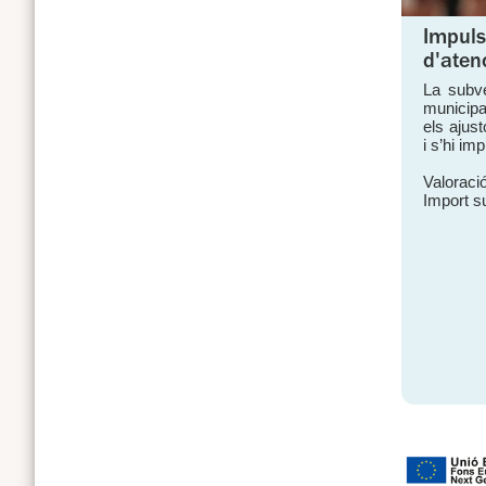
Impuls
d'aten
La subven
municipal
els ajust
i s’hi i
Valoració
Import s