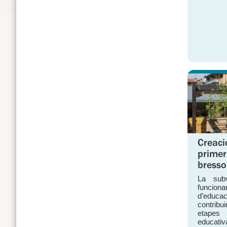
Creaci
primer 
bresso
La subv
funcion
d’educa
contribu
etapes i
educativ