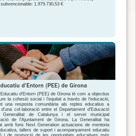
 subvencionable: 1.979.730,53 €
Educatiu d'Entorn (PEE) de Girona
 Educatiu d’Entorn (PEE) de Girona té com a objectius
re la cohesió social i l’equitat a través de l’educació,
nt una resposta comunitària als reptes educatius a
 d’una col·laboració entre el Departament d’Educació
 Generalitat de Catalunya i el servei municipal
cació de l’Ajuntament de Girona. La Generalitat ha
at amb fons Next Generation actuacions de mentoria
ducativa, tallers de suport i acompanyament educatiu
) i de promoció de les oportunitats educatives més