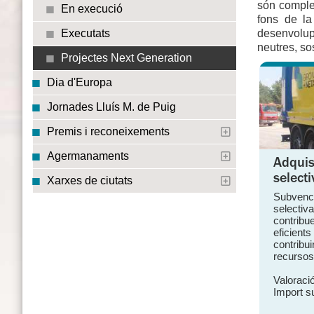
són complem
En execució
fons de la
desenvolupa
Executats
neutres, sos
Projectes Next Generation
Dia d'Europa
Jornades Lluís M. de Puig
Premis i reconeixements
Agermanaments
Adquis
select
Xarxes de ciutats
Subvenci
selectiv
contribu
eficient
contribu
recursos
Valoració
Import s