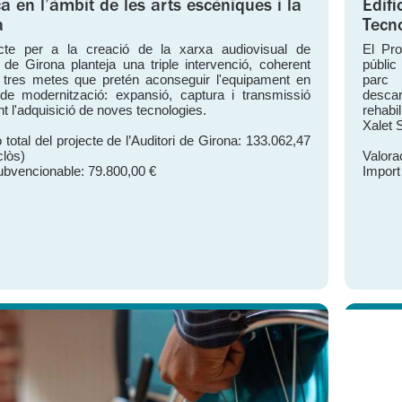
ca en l’àmbit de les arts escèniques i la
Edifi
a
Tecn
ecte per a la creació de la xarxa audiovisual de
El Pro
ri de Girona planteja una triple intervenció, coherent
públic
tres metes que pretén aconseguir l'equipament en
parc 
de modernització: expansió, captura i transmissió
descar
t l'adquisició de noves tecnologies.
rehabil
Xalet 
 total del projecte de l’Auditori de Girona: 133.062,47
clòs)
Valorac
ubvencionable: 79.800,00 €
Import