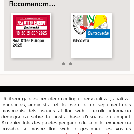
Recomanem…
Sea Otter Europe
Girocleta
2025
Plaça del Vi, 1
Contacte
17004 GIRONA
Mapa del web
Utilitzem galetes per oferir contingut personalitzat, analitzar
Tel. 972 419 010
Mapa de xarxes
Avís legal
tendències, administrar el lloc web, fer un seguiment dels
moviments dels usuaris al lloc web i recollir informació
demogràfica sobre la nostra base d'usuaris en conjunt.
Accepteu totes les galetes per gaudir de la millor experiència
possible al nostre lloc web o gestioneu les vostres