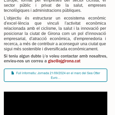
Europe, format per empreses del sector ciclista, el
sector públic i privat de la salut, empreses
tecnològiques i administracions públiques.
L'objectiu és estructurar un ecosistema econòmic
d'excel·lència que vinculi l'activitat econòmica
relacionada amb el ciclisme, la salut i la innovació per
posicionar la ciutat de Girona com un pol d'innovació
empresarial, d'atracció econòmica, d'emprenedoria i
recerca, a més de contribuir a aconseguir una ciutat que
sigui més sostenible i diversificada econòmicament.
Si teniu algun dubte i/o voleu contactar amb nosaltres,
envieu-nos un correu a
gisc@ajgirona.cat
Full informatiu: Jornada 21/09/2024 en el marc del Sea Otter
Euro…