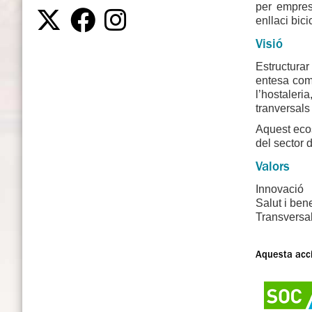
per emprese
enllaci bici
Visió
Estructurar
entesa com 
l’hostaleri
tranversals 
Aquest ecos
del sector 
Valors
Innovació
Salut i ben
Transversal
Aquesta acci