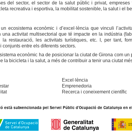
s del sector, el sector de la salut públic i privat, empreses
cleta recreativa i esportiva, la mobilitat sostenible, la salut i el b
 un ecosistema econòmic i d’excel·lència que vinculi l’activi
una activitat multisectorial que té impacte en la indústria (fab
a, la restauració, les activitats turístiques, etc. I, per tant
i conjunts entre els diferents sectors.
istema econòmic ha de posicionar la ciutat de Girona com un p
de la bicicleta i la salut, a més de contribuir a tenir una ciutat 
Excel·lència
estar
Emprenedoria
itat
Recerca i coneixement científic
ó està subvencionada pel Servei Públic d’Ocupació de Catalunya en 