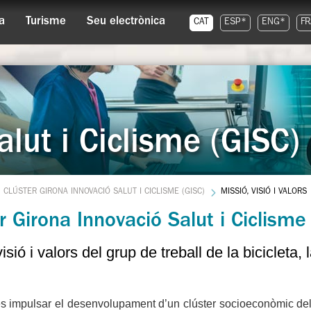
a
Turisme
Seu electrònica
CAT
ESP*
ENG*
FR
lut i Ciclisme (GISC)
CLÚSTER GIRONA INNOVACIÓ SALUT I CICLISME (GISC)
MISSIÓ, VISIÓ I VALORS
r Girona Innovació Salut i Ciclisme
isió i valors del grup de treball de la bicicleta, 
és impulsar el desenvolupament d’un clúster socioeconòmic del s