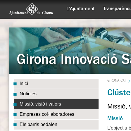
L'Ajuntament
Transparènci
Girona Innovació Sa
GIRONA.CAT
Inici
Clúste
Notícies
Missió, visió i valors
Missió, v
Empreses col·laboradores
Missió
Els barris pedalen
L’objectiu 