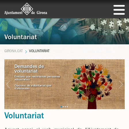
Voluntariat
GIRONA.CAT
VOLUNTARIAT
Demandes de voluntariat
Girona Participa
Girona Participa
Es busquen persones mentores per acompanyar alumnat en l’accés a la universitat
Plataforma de participació
Voluntariat per la llengua
electrònica municipal
Voluntariat