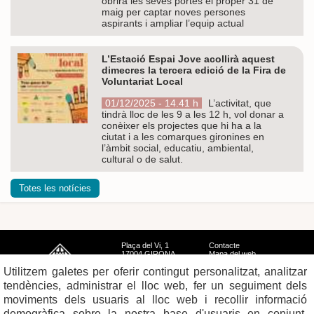
obrirà les seves portes el proper 31 de
maig per captar noves persones
aspirants i ampliar l’equip actual
L’Estació Espai Jove acollirà aquest
dimecres la tercera edició de la Fira de
Voluntariat Local
01/12/2025 - 14.41 h
L’activitat, que
tindrà lloc de les 9 a les 12 h, vol donar a
conèixer els projectes que hi ha a la
ciutat i a les comarques gironines en
l’àmbit social, educatiu, ambiental,
cultural o de salut.
Totes les notícies
Plaça del Vi, 1
Contacte
17004 GIRONA
Mapa del web
Tel. 972 419 010
Mapa de xarxes
Utilitzem galetes per oferir contingut personalitzat, analitzar
Avís legal
tendències, administrar el lloc web, fer un seguiment dels
moviments dels usuaris al lloc web i recollir informació
demogràfica sobre la nostra base d'usuaris en conjunt.