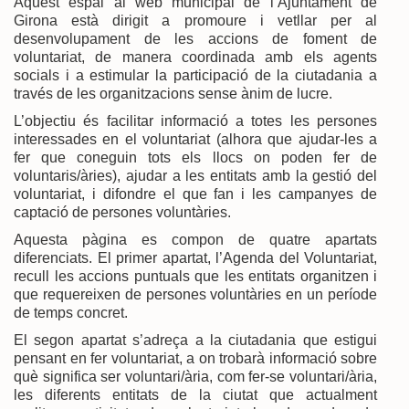
Aquest espai al web municipal de l’Ajuntament de
Girona està dirigit a promoure i vetllar per al
desenvolupament de les accions de foment de
voluntariat, de manera coordinada amb els agents
socials i a estimular la participació de la ciutadania a
través de les organitzacions sense ànim de lucre.
L’objectiu és facilitar informació a totes les persones
interessades en el voluntariat (alhora que ajudar-les a
fer que coneguin tots els llocs on poden fer de
voluntaris/àries), ajudar a les entitats amb la gestió del
voluntariat, i difondre el que fan i les campanyes de
captació de persones voluntàries.
Aquesta pàgina es compon de quatre apartats
diferenciats. El primer apartat, l’Agenda del Voluntariat,
recull les accions puntuals que les entitats organitzen i
que requereixen de persones voluntàries en un període
de temps concret.
El segon apartat s’adreça a la ciutadania que estigui
pensant en fer voluntariat, a on trobarà informació sobre
què significa ser voluntari/ària, com fer-se voluntari/ària,
les diferents entitats de la ciutat que actualment