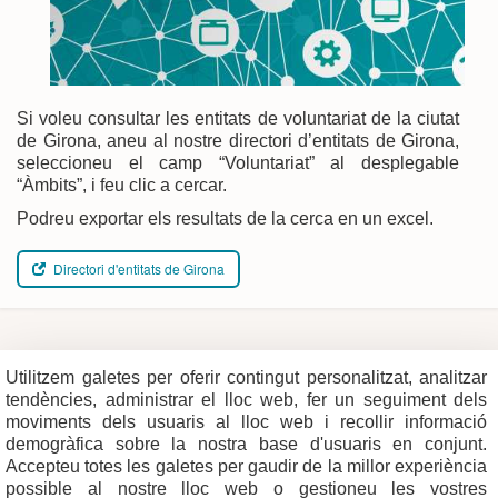
Si voleu consultar les entitats de voluntariat de la ciutat
de Girona, aneu al nostre directori d’entitats de Girona,
seleccioneu el camp “Voluntariat” al desplegable
“Àmbits”, i feu clic a cercar.
Podreu exportar els resultats de la cerca en un excel.
Directori d'entitats de Girona
Utilitzem galetes per oferir contingut personalitzat, analitzar
Plaça del Vi, 1
Contacte
17004 GIRONA
Mapa del web
tendències, administrar el lloc web, fer un seguiment dels
Tel. 972 419 010
Mapa de xarxes
Avís legal
moviments dels usuaris al lloc web i recollir informació
demogràfica sobre la nostra base d'usuaris en conjunt.
Accepteu totes les galetes per gaudir de la millor experiència
possible al nostre lloc web o gestioneu les vostres