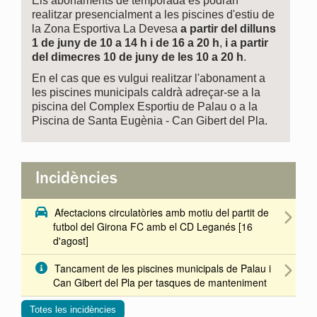
Els abonaments de temporada es podran
realitzar presencialment a les piscines d'estiu de
la Zona Esportiva La Devesa
a partir del dilluns
1 de juny
de 10 a 14 h i de 16 a 20 h
,
i a partir
del dimecres 10 de juny de les 10 a 20 h
.
En el cas que es vulgui realitzar l'abonament a
les piscines municipals caldrà adreçar-se a la
piscina del Complex Esportiu de Palau o a la
Piscina de Santa Eugènia - Can Gibert del Pla.
Incidències
Afectacions circulatòries amb motiu del partit de
futbol del Girona FC amb el CD Leganés [16
d'agost]
Tancament de les piscines municipals de Palau i
Can Gibert del Pla per tasques de manteniment
Totes les incidències