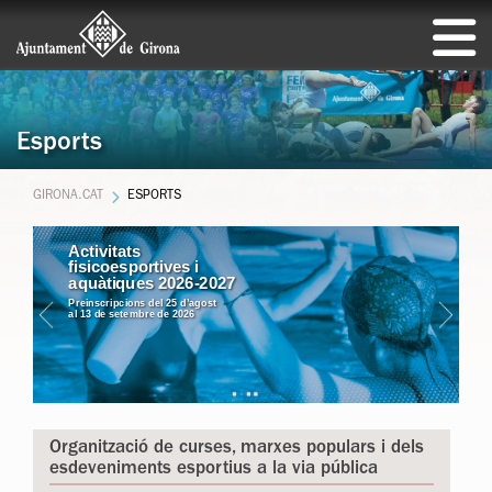
Esports
GIRONA.CAT
ESPORTS
Activitats fisicoesportives i aquàtiques de setembre 2026
Activitats
Activitats fisicoesportives i aquàtiques 2026-2027
fisicoesportives i
Cursa solidària Apaguem el càncer
Cursa de la Dona
aquàtiques 2026-2027
Preinscripcions del 25 d’agost
al 13 de setembre de 2026
Organització de curses, marxes populars i dels
esdeveniments esportius a la via pública