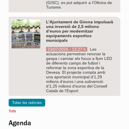
(GISC), es pot adquirir a l’Oficina de
Turisme.
L’Ajuntament de Girona impulsarà
una inversió de 2,5 milions
d’euros per modernitzar
equipaments esportius
municipals
23/07/2026 - 13.27 h
Les
actuacions permetran renovar la
gespa i canviar els focus a llum LED
de diferents camps de futbol i
reformar la zona esportiva de la
Devesa. El projecte compta amb
una aportació municipal d’1,29
milions d’euros i una subvenció
d’1,25 milions d’euros del Consell
Català de l’Esport
Totes les notícies
Tuits
Agenda