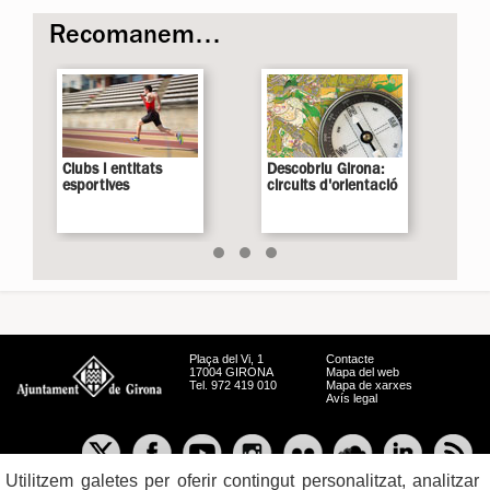
Recomanem…
Clubs i entitats
Descobriu Girona:
Fe
esportives
circuits d'orientació
Plaça del Vi, 1
Contacte
17004 GIRONA
Mapa del web
Tel. 972 419 010
Mapa de xarxes
Avís legal
Utilitzem galetes per oferir contingut personalitzat, analitzar