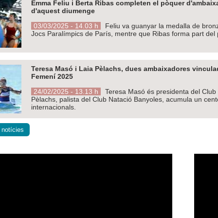
Emma Feliu i Berta Ribas completen el pòquer d'ambaixa
d'aquest diumenge
03/03/2025 - 14.03 h
Feliu va guanyar la medalla de bronze
Jocs Paralímpics de París, mentre que Ribas forma part del 
Teresa Masó i Laia Pèlachs, dues ambaixadores vinculad
Femení 2025
24/02/2025 - 13.13 h
Teresa Masó és presidenta del Club d
Pèlachs, palista del Club Natació Banyoles, acumula un cent
internacionals.
 notícies