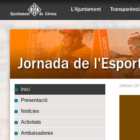
L'Ajuntament
Transparènci
Jornada de l'Espo
GIRONA.CAT
Inici
Presentació
13a Jorn
Notícies
Activitats
Ambaixadores