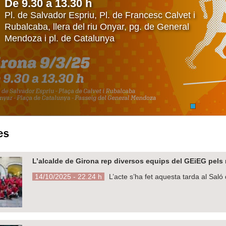
De 9.30 a 13.30 h
Pl. de Salvador Espriu, Pl. de Francesc Calvet i
Rubalcaba, llera del riu Onyar, pg. de General
Mendoza i pl. de Catalunya
es
L’alcalde de Girona rep diversos equips del GEiEG pels
14/10/2025 - 22.24 h
L’acte s’ha fet aquesta tarda al Saló