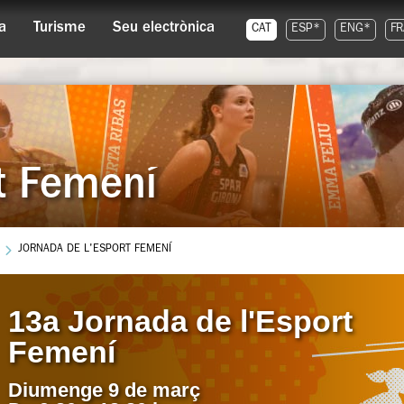
a
Turisme
Seu electrònica
CAT
ESP*
ENG*
FR
rt Femení
JORNADA DE L'ESPORT FEMENÍ
ada de l'Esport Femení
13a Jornada de l'Esport
Femení
Diumenge 9 de març