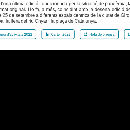
’una última edició condicionada per la situació de pandèmia, 
rmat original. Ho fa, a més, coincidint amb la desena edició d
25 de setembre a diferents espais cèntrics de la ciutat de Giron
, la llera del riu Onyar i la plaça de Catalunya.
ma d'activitats 2022
Cartell 2022
Nota de premsa