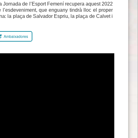
la Jornada de l’Esport Femení recupera aquest 2022
e l’esdeveniment, que enguany tindrà lloc el proper
a: la plaça de Salvador Espriu, la plaça de Calvet i
Ambaixadores