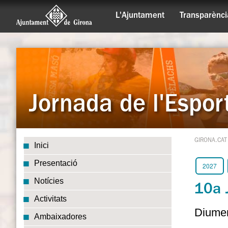
L'Ajuntament
Transparènci
Jornada de l'Espo
GIRONA.CAT
Inici
Presentació
2027
Notícies
10a 
Activitats
Diumen
Ambaixadores