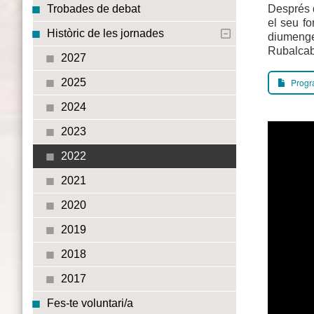
Després d
Trobades de debat
el seu fo
Històric de les jornades
diumenge 
Rubalcaba
2027
Progra
2025
2024
2023
2022
2021
2020
2019
2018
2017
Fes-te voluntari/a