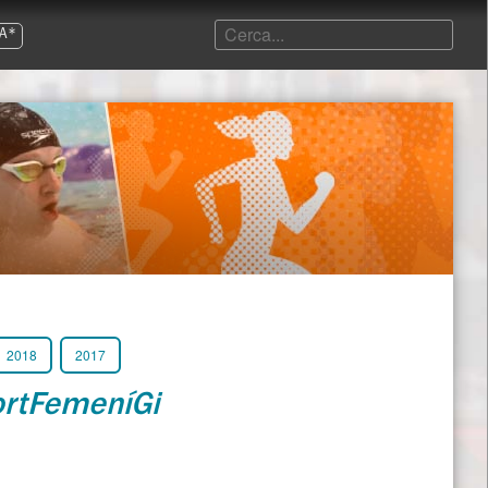
A*
2018
2017
rtFemeníGi