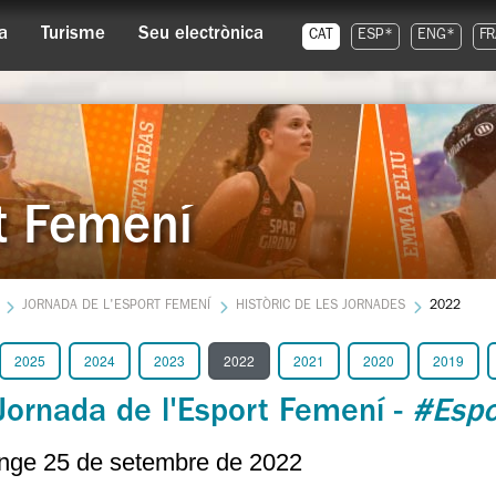
a
Turisme
Seu electrònica
CAT
ESP*
ENG*
FR
rt Femení
JORNADA DE L'ESPORT FEMENÍ
HISTÒRIC DE LES JORNADES
2022
2025
2024
2023
2022
2021
2020
2019
Jornada de l'Esport Femení -
#Espo
ge 25 de setembre de 2022