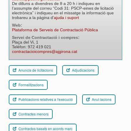
De dilluns a divendres de 8 a 20 h i indiqueu en
l’assumpte del correu “Codi 31: PSCP-eines de licitació
electrònica” i indiqueu en el missatge la informació que
trobareu a la pàgina d'
ajuda i suport
Web:
Plataforma de Serveis de Contractació Pública
Servei de Contractació i compres:
Plaça del Vi, 1
Telèfon: 972 419 021
contractacioicompres@ajgirona.cat
Anuncis de licitacions
Adjudicacions
Formalitzacions
Publicacions relatives a l'execució
Anul·lacions
Contractes menors
Contractes basats en acords marc