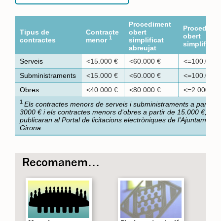
Procediment
Procedime
Tipus de
Contracte
obert
obert
1
contractes
menor
simplificat
simplificat
abreujat
Serveis
<15.000 €
<60.000 €
<=100.000 
Subministraments
<15.000 €
<60.000 €
<=100.000 
Obres
<40.000 €
<80.000 €
<=2.000.00
1
Els contractes menors de serveis i subministraments a partir d
3000 € i els contractes menors d’obres a partir de 15.000 €, es
publicaran al Portal de licitacions electròniques de l'Ajuntament 
Girona.
Recomanem…