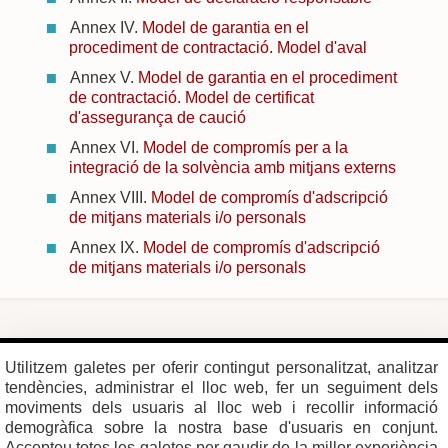
Annex IV.
Model de garantia en el
procediment de contractació. Model d'aval
Annex V.
Model de garantia en el procediment
de contractació. Model de certificat
d'assegurança de caució
Annex VI.
Model de compromís per a la
integració de la solvència amb mitjans externs
Annex VIII.
Model de compromís d'adscripció
de mitjans materials i/o personals
Annex IX.
Model de compromís d'adscripció
de mitjans materials i/o personals
Plaça del Vi, 1
Contacte
Utilitzem galetes per oferir contingut personalitzat, analitzar
17004 GIRONA
Mapa del web
Tel. 972 419 010
Mapa de xarxes
tendències, administrar el lloc web, fer un seguiment dels
Avís legal
moviments dels usuaris al lloc web i recollir informació
demogràfica sobre la nostra base d'usuaris en conjunt.
Accepteu totes les galetes per gaudir de la millor experiència