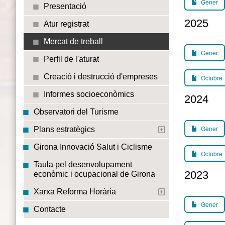
Gener
Presentació
2025
Atur registrat
Mercat de treball
Gener
Perfil de l'aturat
Creació i destrucció d'empreses
Octubre
Informes socioeconòmics
2024
Observatori del Turisme
Gener
Plans estratègics
Girona Innovació Salut i Ciclisme
Octubre
Taula pel desenvolupament
2023
econòmic i ocupacional de Girona
Xarxa Reforma Horària
Gener
Contacte