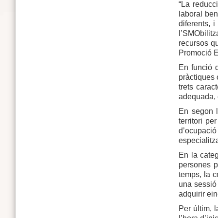
“La reducci
laboral ben
diferents,
l’SMObilitz
recursos qu
Promoció E
En funció d
pràctiques 
trets carac
adequada, o
En segon l
territori p
d’ocupació a
especialitza
En la categ
persones pa
temps, la c
una sessió 
adquirir ein
Per últim, 