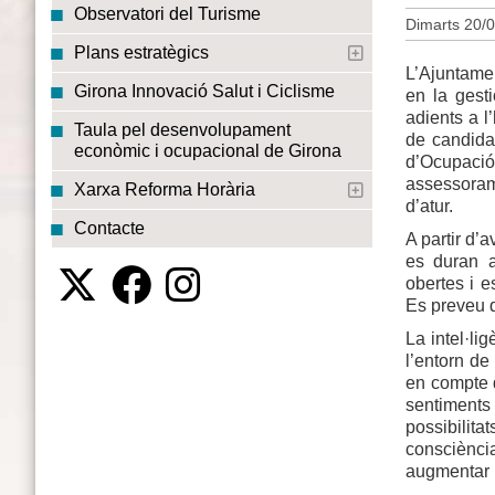
Observatori del Turisme
Dimarts 20/0
Plans estratègics
L’Ajuntamen
Girona Innovació Salut i Ciclisme
en la gest
adients a l
Taula pel desenvolupament
de candidat
econòmic i ocupacional de Girona
d’Ocupació
assessoram
Xarxa Reforma Horària
d’atur.
Contacte
A partir d’a
es duran a
obertes i e
Es preveu q
La intel·l
l’entorn de
en compte q
sentiments 
possibilita
consciència
augmentar l