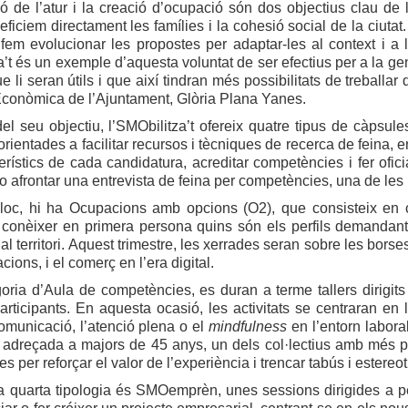
ó de l’atur i la creació d’ocupació són dos objectius clau de 
eficiem directament les famílies i la cohesió social de la ciutat
 i fem evolucionar les propostes per adaptar-les al context i
a’t és un exemple d’aquesta voluntat de ser efectius per a la ge
e li seran útils i que així tindran més possibilitats de treballar
conòmica de l’Ajuntament, Glòria Plana Yanes.
el seu objectiu, l’SMObilitza’t ofereix quatre tipus de càpsu
orientades a facilitar recursos i tècniques de recerca de feina,
terístics de cada candidatura, acreditar competències i fer of
 afrontar una entrevista de feina per competències, una de les
loc, hi ha Ocupacions amb opcions (O2), que consisteix en 
er conèixer en primera persona quins són els perfils demandan
l territori. Aquest trimestre, les xerrades seran sobre les borses 
cions, i el comerç en l’era digital.
oria d’Aula de competències, es duran a terme tallers dirigits
rticipants. En aquesta ocasió, les activitats se centraran en 
omunicació, l’atenció plena o el
mindfulness
en l’entorn laboral
adreçada a majors de 45 anys, un dels col·lectius amb més pers
es per reforçar el valor de l’experiència i trencar tabús i estereot
la quarta tipologia és SMOemprèn, unes sessions dirigides a p