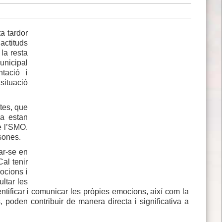
a tardor
actituds
 la resta
unicipal
ntació i
situació
ïtes, que
ja estan
 l’SMO.
sones.
ar-se en
Cal tenir
ocions i
ltar les
entificar i comunicar les pròpies emocions, així com la
 poden contribuir de manera directa i significativa a