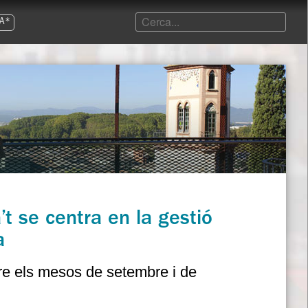
A*
t se centra en la gestió
a
tre els mesos de setembre i de