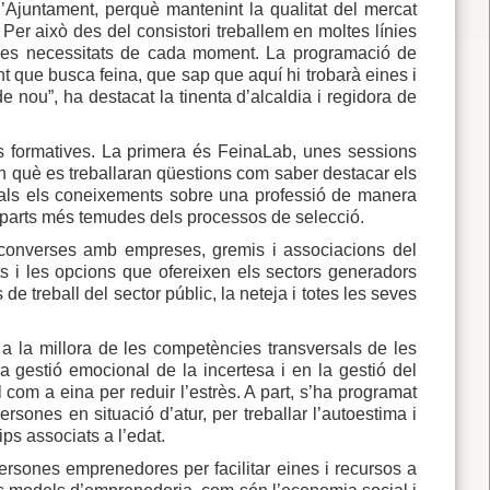
l’Ajuntament, perquè mantenint la qualitat del mercat
. Per això des del consistori treballem en moltes línies
 a les necessitats de cada moment. La programació de
nt que busca feina, que sap que aquí hi trobarà eines i
 de nou”, ha destacat la tinenta d’alcaldia i regidora de
les formatives. La primera és FeinaLab, unes sessions
 en què es treballaran qüestions com saber destacar els
icials els coneixements sobre una professió de manera
 parts més temudes dels processos de selecció.
converses amb empreses, gremis i associacions del
ts i les opcions que ofereixen els sectors generadors
de treball del sector públic, la neteja i totes les seves
 a la millora de les competències transversals de les
la gestió emocional de la incertesa i en la gestió del
 com a eina per reduir l’estrès. A part, s’ha programat
ones en situació d’atur, per treballar l’autoestima i
ips associats a l’edat.
ersones emprenedores per facilitar eines i recursos a