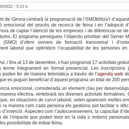
9/2022 - 9.21 h
t de Girona centrarà la programació de l’SMObilitza’t d’aquest
ió emocional del procés de recerca de feina i en l’adopció d’
’hora de captar l’atenció de les empreses i de diferenciar-se de
ures. El programa persegueix l’objectiu prioritari del Servei M
 (SMO) d’oferir serveis de formació transversal i d’orie
ent laboral que optimitzin l’ocupabilitat de les persones en 
vui, i fins al 13 de desembre, s’han programat 17 activitats gratu
 terme íntegrament en format presencial. Les inscripcions 
s poden fer de manera telemàtica a través de l’
agenda web
de
ue es puguin beneficiar d’aquest programa un total de 200 per
igència emocional, considerada un element clau per desenvolup
 manera efectiva, vertebrarà les diverses activitats formatives. 
ue, en situacions de canvi laboral, solen apareixen moltes em
i la manera com cada persona els gestiona pot facilitar o dificu
ts d’inserció. Aspectes com l’autoconeixement, la capacitat d’id
 de l’impacte que poden tenir en la vida o entorns personals,
es possibilitats de trobar feina.