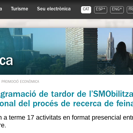
a
Turisme
Seu electrònica
CAT
ESP*
ENG*
FR
ca
PROMOCIÓ ECONÒMICA
gramació de tardor de l’SMObilitza’
nal del procés de recerca de fein
 a terme 17 activitats en format presencial en
e.