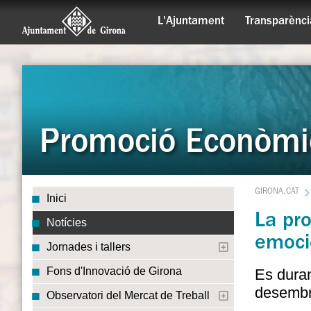
L'Ajuntament
Transparènci
Promoció Econòmi
GIRONA.CAT
Inici
La pro
Notícies
emocio
Jornades i tallers
Fons d'Innovació de Girona
Es duran
desembr
Observatori del Mercat de Treball