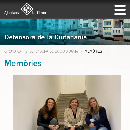
Defensora de la Ciutadania
GIRONA.CAT
DEFENSORA DE LA CIUTADANIA
MEMÒRIES
Memòries