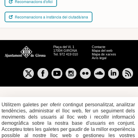
Recomanacions d'ofici
Recomanacions a instància del ciutadà/ana
Plaça del Vi, 1
Contacte
17004 GIRONA
Mapa del web
Tel. 972 419 010
Mapa de xarxes
Avís legal
Utilitzem galetes per oferir contingut personalitzat, analitzar
tendències, administrar el lloc web, fer un seguiment dels
moviments dels usuaris al lloc web i recollir informació
demogràfica sobre la nostra base d'usuaris en conjunt.
Accepteu totes les galetes per gaudir de la millor experiència
possible al nostre lloc web o gestioneu les vostres