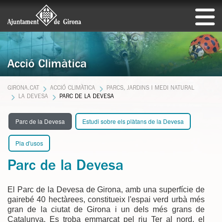
Acció Climàtica
GIRONA.CAT
ACCIÓ CLIMÀTICA
PARCS, JARDINS I MEDI NATURAL
LA DEVESA
PARC DE LA DEVESA
Parc de la Devesa
Estudi sobre els plàtans de la Devesa
Pla d'usos
Parc de la Devesa
El Parc de la Devesa de Girona, amb una superfície de
gairebé 40 hectàrees, constitueix l'espai verd urbà més
gran de la ciutat de Girona i un dels més grans de
Catalunya. Es troba emmarcat pel riu Ter al nord, el