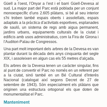
Güell a l'oest, l'Onyar a l'est i el barri Güell-Devesa al
sud. La major part del Parc està poblada per un conjunt
monoespecífic d'uns 2.605 plàtans, si bé al seu interior
s'hi troben també espais oberts i assolellats, espais
adaptats a la pràctica d'activitats esportives, esplanades
de sauló, un sistema de regs amb aigua permanent,
jardins urbans, equipaments culturals de la ciutat i
edificis amb usos administratius, com la Fira de Girona i
l'Auditori-Palau de Congressos.
Una part molt important dels arbres de la Devesa es van
plantar durant la dècada dels anys cinquanta del segle
XIX, i assoleixen en algun cas els 55 metres d'alçada.
Els arbres de la Devesa tenen un caràcter singular, fins
al punt de convertir el Parc no només en un referent per
a la ciutat, sinó també en un Bé Cultural d'Interès
Nacional (catalogat així segons Decret de 27 de
setembre de 1943). Són especialment els plàtans que
originen una estructura ortogonal els que doten de
monumentalitat el Parc.
Manteniment