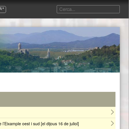
A*
l’Eixample oest i sud [el dijous 16 de juliol]