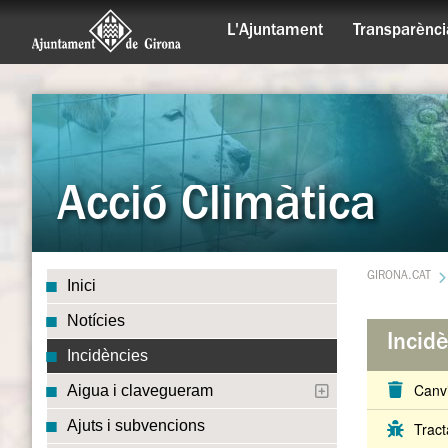
L'Ajuntament
Transparènci
Acció Climàtica
GIRONA.CAT
Inici
Notícies
Incid
Incidències
Canvi
Aigua i clavegueram
Ajuts i subvencions
Tract