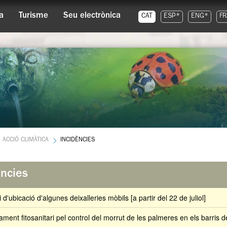
a
Turisme
Seu electrònica
CAT
ESP*
ENG*
FR
ACCIÓ CLIMÀTICA
INCIDÈNCIES
ències
 d'ubicació d'algunes deixalleries mòbils [a partir del 22 de juliol]
ament fitosanitari pel control del morrut de les palmeres en els barris de 