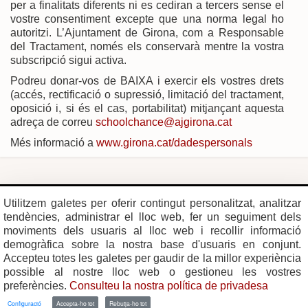
per a finalitats diferents ni es cediran a tercers sense el
vostre consentiment excepte que una norma legal ho
autoritzi. L’Ajuntament de Girona, com a Responsable
del Tractament, només els conservarà mentre la vostra
subscripció sigui activa.
Podreu donar-vos de BAIXA i exercir els vostres drets
(accés, rectificació o supressió, limitació del tractament,
oposició i, si és el cas, portabilitat) mitjançant aquesta
adreça de correu
schoolchance@ajgirona.cat
Més informació a
www.girona.cat/dadespersonals
Plaça del Vi, 1
Contacte
Utilitzem galetes per oferir contingut personalitzat, analitzar
17004 GIRONA
Mapa del web
tendències, administrar el lloc web, fer un seguiment dels
Tel. 972 419 010
Mapa de xarxes
Avís legal
moviments dels usuaris al lloc web i recollir informació
demogràfica sobre la nostra base d'usuaris en conjunt.
Accepteu totes les galetes per gaudir de la millor experiència
possible al nostre lloc web o gestioneu les vostres
preferències.
Consulteu la nostra política de privadesa
Configuració
Accepta-ho tot
Rebutja-ho tot