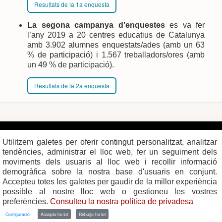
Resultats de la 1a enquesta
La segona campanya d’enquestes
es va fer
l’any 2019 a 20 centres educatius de Catalunya
amb 3.902 alumnes enquestats/ades (amb un 63
% de participació) i 1.567 treballadors/ores (amb
un 49 % de participació).
Resultats de la 2a enquesta
Plaça del Vi, 1
Contacte
17004 GIRONA
Mapa del web
Utilitzem galetes per oferir contingut personalitzat, analitzar
Tel. 972 419 010
Mapa de xarxes
Avís legal
tendències, administrar el lloc web, fer un seguiment dels
moviments dels usuaris al lloc web i recollir informació
demogràfica sobre la nostra base d'usuaris en conjunt.
Accepteu totes les galetes per gaudir de la millor experiència
possible al nostre lloc web o gestioneu les vostres
preferències.
Consulteu la nostra política de privadesa
Configuració
Accepta-ho tot
Rebutja-ho tot