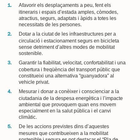
Afavorir els desplaçaments a peu, fent els
itineraris i espais d’estada amples, còmodes,
atractius, segurs, adaptats i àpids a totes les
necessitats de les persones.
Dotar a la ciutat de les infraestructures per a
circulació i estacionament segurs en bicicleta
sense detriment d’altres modes de mobilitat
sostenible.
Garantir la fiabilitat, velocitat, confortabilitat i una
cobertura i freqüència del transport públic que
constitueixi una alternativa “guanyadora” al
vehicle privat.
Mesurar i donar a conèixer i conscienciar a la
ciutadania de la despesa energètica i l’impacte
ambiental que provoquem quan ens movem
especialment en la salut pública i el canvi
climàtic.
De les accions previstes dins d’aquestes
mesures que contribueixen a la mobilitat
sostenible i segura es pot destacar el “Pla de