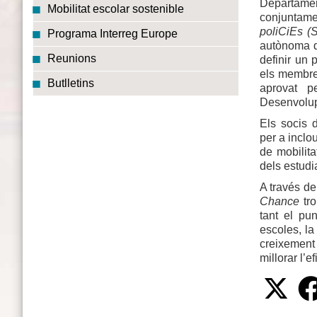
Departament
Mobilitat escolar sostenible
conjuntame
poliCiEs (
Programa Interreg Europe
autònoma de
Reunions
definir un 
els membres
Butlletins
aprovat 
Desenvolup
Els socis d
per a inclo
de mobilita
dels estudi
A través de
Chance
tro
tant el pu
escoles, la
creixement 
millorar l’e