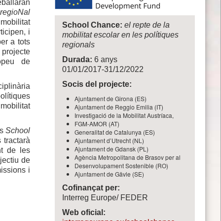
eballaran
regioNal
mobilitat
School Chance:
el repte de la
icipen, i
mobilitat escolar en les polítiques
er a tots
regionals
 projecte
Durada:
6 anys
opeu de
01/01/2017-31/12/2022
Socis del projecte:
iplinària
olítiques
Ajuntament de Girona (ES)
mobilitat
Ajuntament de Reggio Emilia (IT)
Investigació de la Mobilitat Austríaca,
FGM-AMOR (AT)
ès
School
Generalitat de Catalunya (ES)
 tractarà
Ajuntament d’Utrecht (NL)
Ajuntament de Gdansk (PL)
nt de les
Agència Metropolitana de Brasov per al
jectiu de
Desenvolupament Sostenible (RO)
issions i
Ajuntament de Gävle (SE)
Cofinançat per:
Interreg Europe/ FEDER
Web oficial: