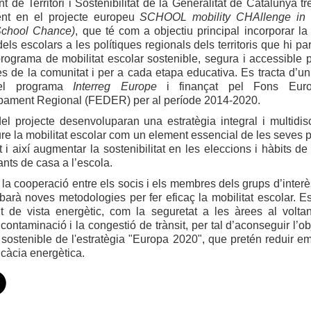
 de Territori i Sostenibilitat de la Generalitat de Catalunya tr
nt en el projecte europeu
SCHOOL mobility CHAllenge in 
School Chance)
, que té com a objectiu principal incorporar la 
ls escolars a les polítiques regionals dels territoris que hi part
programa de mobilitat escolar sostenible, segura i accessible p
 de la comunitat i per a cada etapa educativa. Es tracta d’un
pel programa
Interreg Europe
i finançat pel Fons Eur
ament Regional (FEDER) per al període 2014-2020.
el projecte desenvoluparan una estratègia integral i multidisc
ure la mobilitat escolar com un element essencial de les seves p
t i així augmentar la sostenibilitat en les eleccions i hàbits de 
ants de casa a l’escola.
 la cooperació entre els socis i els membres dels grups d’inter
barà noves metodologies per fer eficaç la mobilitat escolar. Es
nt de vista energètic, com la seguretat a les àrees al volta
 contaminació i la congestió de trànsit, per tal d’aconseguir l’ob
sostenible de l'estratègia "Europa 2020", que pretén reduir em
ficàcia energètica.