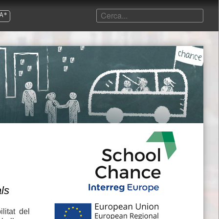
A*
als
litat del