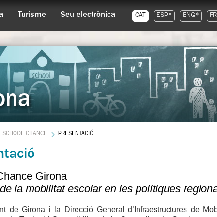
a
Turisme
Seu electrònica
CAT
ESP*
ENG*
FR
ona
SCHOOL CHANCE
PRESENTACIÓ
ntació
Chance Girona
 de la mobilitat escolar en les polítiques region
nt de Girona i la Direcció General d’Infraestructures de Mobi