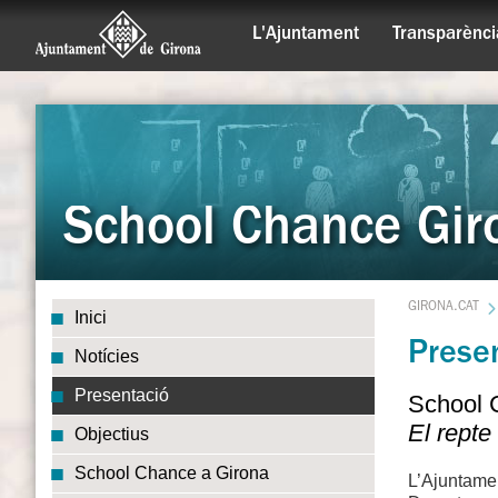
L'Ajuntament
Transparènci
School Chance Gir
GIRONA.CAT
Inici
Prese
Notícies
Presentació
School 
El repte
Objectius
School Chance a Girona
L’Ajuntame