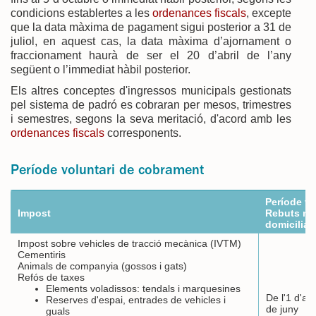
condicions establertes a les
ordenances fiscals
, excepte
que la data màxima de pagament sigui posterior a 31 de
juliol, en aquest cas, la data màxima d’ajornament o
fraccionament haurà de ser el 20 d’abril de l’any
següent o l’immediat hàbil posterior.
Els altres conceptes d'ingressos municipals gestionats
pel sistema de padró es cobraran per mesos, trimestres
i semestres, segons la seva meritació, d'acord amb les
ordenances fiscals
corresponents.
Període voluntari de cobrament
Període vo
Impost
Rebuts no
domiciliat
Impost sobre vehicles de tracció mecànica (IVTM)
Cementiris
Animals de companyia (gossos i gats)
Refós de taxes
Elements voladissos: tendals i marquesines
De l'1 d'abr
Reserves d'espai, entrades de vehicles i
de juny
guals