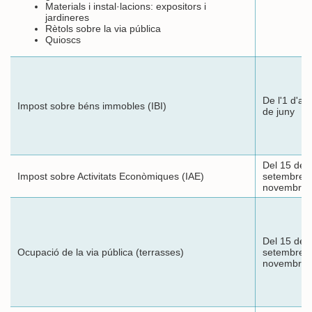
Materials i instal·lacions: expositors i
jardineres
Rètols sobre la via pública
Quioscs
De l'1 d'abr
Impost sobre béns immobles (IBI)
de juny
Del 15 de
Impost sobre Activitats Econòmiques (IAE)
setembre a
novembre
Del 15 de
Ocupació de la via pública (terrasses)
setembre a
novembre