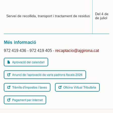
Del 4 de ma
Servei de recollida, transport i tractament de residus
de juliol
Més informació
972 419 436 - 972 419 405 -
recaptacio@ajgirona.cat
Aprovació del calendari
Anunci de l'aprovació de varis padrons fiscals 2026
Tràmits d'impostos i taxes
Oficina Virtual Tributària
Pagament per Internet