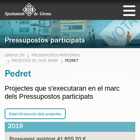
Pressupostos participats
GIRONA.CAT
PRESSUPOSTOS PARTICIPATS
PROJECTES DE CADA BARRI
PEDRET
Pedret
Projectes que s'executaran en el marc
dels Pressupostos participats
Estat d'execució dels projectes
2019
Pressupost assignat 41.855,20 €