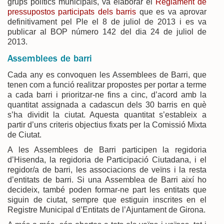
grups polítics municipals, va elaborar el
Reglament de
pressupostos participats dels barris
que es va aprovar
definitivament pel Ple el 8 de juliol de 2013 i es va
publicar al BOP número 142 del dia 24 de juliol de
2013.
Assemblees de barri
Cada any es convoquen les Assemblees de Barri, que
tenen com a funció realitzar propostes per portar a terme
a cada barri i prioritzar-ne fins a cinc, d’acord amb la
quantitat assignada a cadascun dels 30 barris en què
s’ha dividit la ciutat. Aquesta quantitat s’estableix a
partir d’uns criteris objectius fixats per la Comissió Mixta
de Ciutat.
A les Assemblees de Barri participen la regidoria
d’Hisenda, la regidoria de Participació Ciutadana, i el
regidor/a de barri, les associacions de veïns i la resta
d’entitats de barri. Si una Assemblea de Barri així ho
decideix, també poden formar-ne part les entitats que
siguin de ciutat, sempre que estiguin inscrites en el
Registre Municipal d’Entitats de l’Ajuntament de Girona.