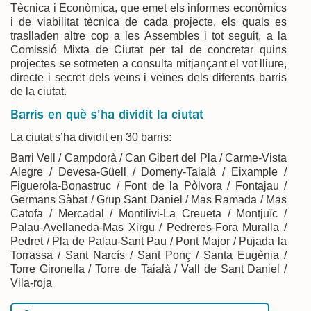
Tècnica i Econòmica, que emet els informes econòmics
i de viabilitat tècnica de cada projecte, els quals es
traslladen altre cop a les Assembles i tot seguit, a la
Comissió Mixta de Ciutat per tal de concretar quins
projectes se sotmeten a consulta mitjançant el vot lliure,
directe i secret dels veïns i veïnes dels diferents barris
de la ciutat.
Barris en què s'ha dividit la ciutat
La ciutat s’ha dividit en 30 barris:
Barri Vell / Campdorà / Can Gibert del Pla / Carme-Vista
Alegre / Devesa-Güell / Domeny-Taialà / Eixample /
Figuerola-Bonastruc / Font de la Pòlvora / Fontajau /
Germans Sàbat / Grup Sant Daniel / Mas Ramada / Mas
Catofa / Mercadal / Montilivi-La Creueta / Montjuïc /
Palau-Avellaneda-Mas Xirgu / Pedreres-Fora Muralla /
Pedret / Pla de Palau-Sant Pau / Pont Major / Pujada la
Torrassa / Sant Narcís / Sant Ponç / Santa Eugènia /
Torre Gironella / Torre de Taialà / Vall de Sant Daniel /
Vila-roja