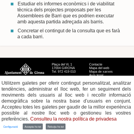
Estudiar els informes econòmics i de viabilitat
tècnica dels projectes proposats per les
Assemblees de Barri que es podrien executar
amb aquesta partida adreçada als barris.
Concretar el contingut de la consulta que es farà
a cada barri.
Plaça del Vi, 1
Contacte
17004 GIRONA
Mapa del web
Tel. 972 419 010
Mapa de xarxes
Avís legal
Utilitzem galetes per oferir contingut personalitzat, analitzar
tendències, administrar el lloc web, fer un seguiment dels
moviments dels usuaris al lloc web i recollir informació
demogràfica sobre la nostra base d'usuaris en conjunt.
Accepteu totes les galetes per gaudir de la millor experiència
possible al nostre lloc web o gestioneu les vostres
preferències.
Consulteu la nostra política de privadesa
Configuració
Accepta-ho tot
Rebutja-ho tot