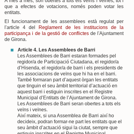
A més a més, són obertes a tots els veïns i veïnes, tot i
que a efectes de votacions, només poden votar les
entitats.
El funcionament de les assemblees està regulat per
l'article 4 del
Reglament de les institucions de la
participança i de la gestió de conflictes
de l'Ajuntament
de Girona.
Article 4. Les Assemblees de Barri
Les Assemblees de Barri estaran formades pel
regidor/a de Participació Ciutadana, el regidor/a
d’Hisenda, el regidor/a de barri i els presidents de
les associacions de veïns que hi ha en el barri.
També formaran part d’aquest òrgan les entitats
que tinguin el seu àmbit territorial d’actuació en
aquest barri i estiguin inscrites en el Registre
Municipal d’Entitats de l’Ajuntament de Girona.
Les Assemblees de Barri seran obertes a tots els
veïns i veïnes.
Així mateix, si una Assemblea de Barri així ho
decideix, podran formar-ne part les entitats que el
seu àmbit d’actuació sigui la ciutat, sempre que
estiguin inscrites en el Registre Municipal