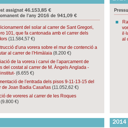
st assignat 46.153,85 €
Pressu
omanent de l'any 2016 de 941,09 €
Ra
cionament del solar al carrer de Sant Gregori,
vo
o 101, que fa cantonada amb el carrer dels
il·
dors
(11.584,57 €)
al
rucció d'una vorera sobre el mur de contenció a
tar al carrer de l'Himàlaia
(8.200 €)
ació de la vorera i canvi de l'aparcament de
s del costat al carrer de M. Àngels Anglada -
institut-
(6.655 €)
entació de l'entrada dels pisos 9-11-13-15 del
er de Joan Badia Casañas
(11.052,62 €)
ió de voreres al carrer de les Roques
(9.800 €)
2014