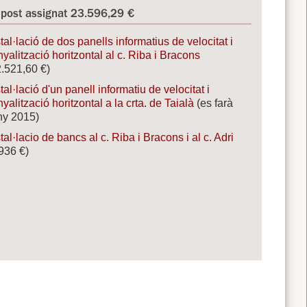
post assignat 23.596,29 €
stal·lació de dos panells informatius de velocitat i
yalització horitzontal al c. Riba i Bracons
2.521,60 €)
tal·lació d'un panell informatiu de velocitat i
yalització horitzontal a la crta. de Taialà
(es farà
any 2015)
stal·lacio de bancs al c. Riba i Bracons i al c. Adri
.936 €)