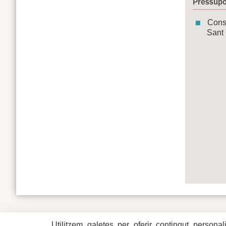
Pressupo
Const
Sant 
Utilitzem galetes per oferir contingut personal