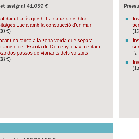
st assignat 41.059 €
Pressu
lidar el talús que hi ha darrere del bloc
In
itatges Lucía amb la construcció d'un mur
sen
00 €)
(1
ocar una tanca a la zona verda que separa
Ins
rcament de l'Escola de Domeny, i pavimentar i
sen
xar dos passos de vianants dels voltants
l'
08 €)
In
(1