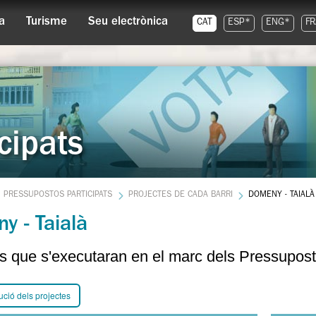
a
Turisme
Seu electrònica
CAT
ESP*
ENG*
FR
cipats
PRESSUPOSTOS PARTICIPATS
PROJECTES DE CADA BARRI
DOMENY - TAIALÀ
y - Taialà
s que s'executaran en el marc dels Pressupost
ució dels projectes