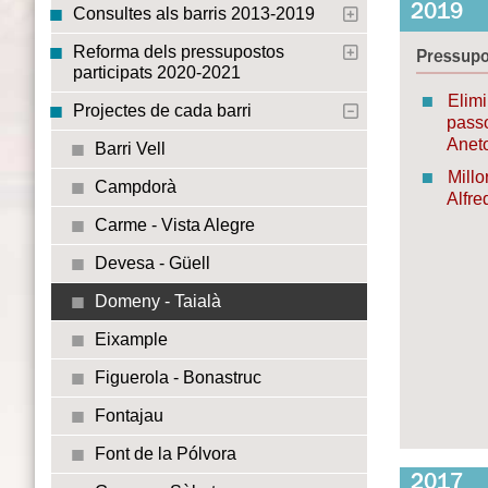
2019
Consultes als barris 2013-2019
Reforma dels pressupostos
Pressupo
participats 2020-2021
Elimi
Projectes de cada barri
passo
Anet
Barri Vell
Millo
Campdorà
Alfre
Carme - Vista Alegre
Devesa - Güell
Domeny - Taialà
Eixample
Figuerola - Bonastruc
Fontajau
Font de la Pólvora
2017