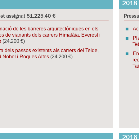
2018
st assignat 51.225,40 €
Pressu
nació de les barreres arquitectòniques en els
Ac
s de vianants dels carrers Himalàia, Everest i
Pl
o
(24.200 €)
Te
ra dels passos existents als carrers del Teide,
En
d Nobel i Roques Altes
(24.200 €)
rec
Ta
2016