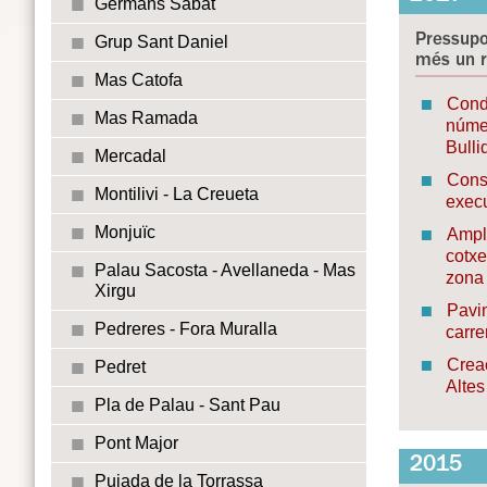
Germans Sàbat
Pressupo
Grup Sant Daniel
més un r
Mas Catofa
Condi
Mas Ramada
númer
Bulli
Mercadal
Const
Montilivi - La Creueta
execu
Monjuïc
Ampli
cotxe
Palau Sacosta - Avellaneda - Mas
zona 
Xirgu
Pavim
Pedreres - Fora Muralla
carr
Creac
Pedret
Altes
Pla de Palau - Sant Pau
Pont Major
2015
Pujada de la Torrassa