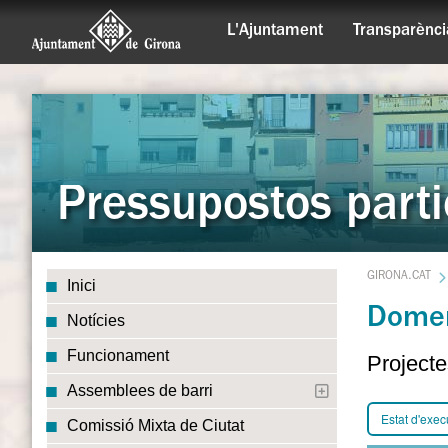
L'Ajuntament
Transparènci
Pressupostos parti
GIRONA.CAT
Inici
Domen
Notícies
Funcionament
Projecte
Assemblees de barri
Estat d'exec
Comissió Mixta de Ciutat