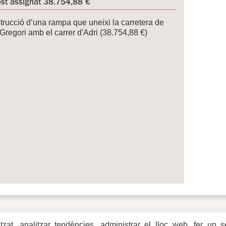
st assignat 38.754,88 €
rucció d’una rampa que uneixi la carretera de
Gregori amb el carrer d'Adri (38.754,88 €)
itzat, analitzar tendències, administrar el lloc web, fer un 