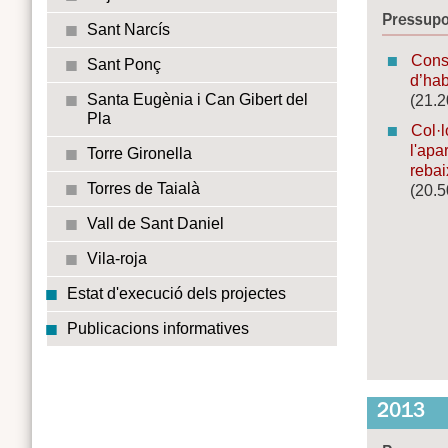
Pressupo
Sant Narcís
Conso
Sant Ponç
d’hab
Santa Eugènia i Can Gibert del
(21.2
Pla
Col·l
l'apa
Torre Gironella
rebai
Torres de Taialà
(20.5
Vall de Sant Daniel
Vila-roja
Estat d'execució dels projectes
Publicacions informatives
2013