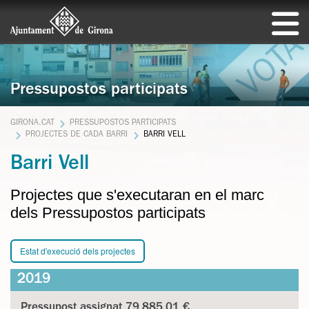
Pressupostos participats
GIRONA.CAT
PRESSUPOSTOS PARTICIPATS
PROJECTES DE CADA BARRI
BARRI VELL
Barri Vell
Projectes que s'executaran en el marc
dels Pressupostos participats
Estat d'execució dels projectes
2019
Pressupost assignat 79.885,01 €