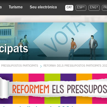
a
Turisme
Seu electrònica
CAT
ESP*
ENG*
FR
cipats
PRESSUPOSTOS PARTICIPATS
REFORMA DELS PRESSUPOSTOS PARTICIPATS 202