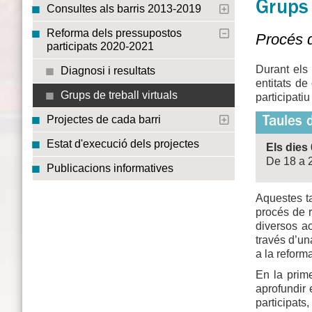
Grups 
Consultes als barris 2013-2019
Reforma dels pressupostos
Procés d
participats 2020-2021
Durant els 
Diagnosi i resultats
entitats de
Grups de treball virtuals
participati
Projectes de cada barri
Taules d
Estat d'execució dels projectes
Els dies 
De 18 a 
Publicacions informatives
Aquestes ta
procés de r
diversos ac
través d’un
a la reform
En la prime
aprofundir
participats