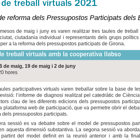
de treball virtuals 2021
e reforma dels Pressupostos Participats dels 
mesos de maig i juny es varen realitzar tres taules de treball 
 ciutat, ciutadania individual i representants dels grups políti
u per a la reforma dels pressupostos participats de Girona.
e treball virtuals amb la cooperativa Ilabso
6 de maig, 19 de maig i 2 de juny
20 hores
ules participatives virtuals varen treballar sobre la base de l
evisió: l’informe de diagnosi realitzat pel catedràtic de Ciènc
tors clau de les diferents edicions dels pressupostos participa
a plataforma web de participació, que va permetre obrir el debat
a dels pressupostos participats.
ra sessió es va debatre sobre el model de pressupostos partic
 en aquesta dimensió substantiva. La segona sessió va abordar
, partint del model definit en la reunió anterior i amb la fin