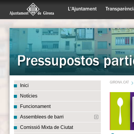
L'Ajuntament
Transparènci
Pressupostos parti
GIRONA.CAT
Inici
Notícies
Funcionament
Assemblees de barri
Comissió Mixta de Ciutat