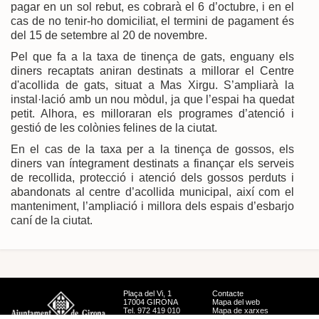
pagar en un sol rebut, es cobrarà el 6 d’octubre, i en el
cas de no tenir-ho domiciliat, el termini de pagament és
del 15 de setembre al 20 de novembre.
Pel que fa a la taxa de tinença de gats, enguany els
diners recaptats aniran destinats a millorar el Centre
d'acollida de gats, situat a Mas Xirgu. S’ampliarà la
instal·lació amb un nou mòdul, ja que l’espai ha quedat
petit. Alhora, es milloraran els programes d’atenció i
gestió de les colònies felines de la ciutat.
En el cas de la taxa per a la tinença de gossos, els
diners van íntegrament destinats a finançar els serveis
de recollida, protecció i atenció dels gossos perduts i
abandonats al centre d’acollida municipal, així com el
manteniment, l’ampliació i millora dels espais d’esbarjo
caní de la ciutat.
Plaça del Vi, 1
Contacte
17004 GIRONA
Mapa del web
Tel. 972 419 010
Mapa de xarxes