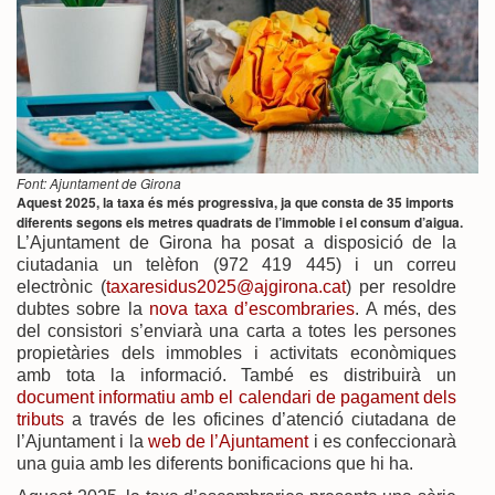
Font: Ajuntament de Girona
Aquest 2025, la taxa és més progressiva, ja que consta de 35 imports
diferents segons els metres quadrats de l’immoble i el consum d’aigua.
L’Ajuntament de Girona ha posat a disposició de la
ciutadania un telèfon (972 419 445) i un correu
electrònic (
taxaresidus2025@ajgirona.cat
) per resoldre
dubtes sobre la
nova taxa d’escombraries
. A més, des
del consistori s’enviarà una carta a totes les persones
propietàries dels immobles i activitats econòmiques
amb tota la informació. També es distribuirà un
document informatiu amb el calendari de pagament dels
tributs
a través de les oficines d’atenció ciutadana de
l’Ajuntament i la
web de l’Ajuntament
i es confeccionarà
una guia amb les diferents bonificacions que hi ha.