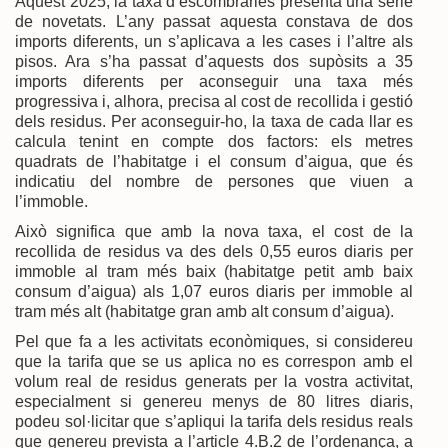
Aquest 2025, la taxa d’escombraries presenta una sèrie
de novetats. L’any passat aquesta constava de dos
imports diferents, un s’aplicava a les cases i l’altre als
pisos. Ara s’ha passat d’aquests dos supòsits a 35
imports diferents per aconseguir una taxa més
progressiva i, alhora, precisa al cost de recollida i gestió
dels residus. Per aconseguir-ho, la taxa de cada llar es
calcula tenint en compte dos factors: els metres
quadrats de l’habitatge i el consum d’aigua, que és
indicatiu del nombre de persones que viuen a
l’immoble.
Això significa que amb la nova taxa, el cost de la
recollida de residus va des dels 0,55 euros diaris per
immoble al tram més baix (habitatge petit amb baix
consum d’aigua) als 1,07 euros diaris per immoble al
tram més alt (habitatge gran amb alt consum d’aigua).
Pel que fa a les activitats econòmiques, si considereu
que la tarifa que se us aplica no es correspon amb el
volum real de residus generats per la vostra activitat,
especialment si genereu menys de 80 litres diaris,
podeu sol·licitar que s’apliqui la tarifa dels residus reals
que genereu prevista a l’article 4.B.2 de l’ordenança, a