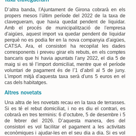
Taxa clavegueram
D’altra banda, l'Ajuntament de Girona cobrarà en els
propers mesos l'últim període del 2022 de la taxa de
clavegueram, que havia quedat pendent de liquidar.
Amb el procés de municipalització de l'empresa
d'aigües, aquest import va quedar pendent de liquidar
perquè no es podia fer en la nova companyia d'aigües,
CATSA. Ara, el consistori ha recopilat les dades
corresponents i preveu girar els rebuts, en els comptes
bancaris que hi havia apuntats l'any 2022, el dia 5 de
maig si es té l’import domiciliat, mentre que el període
voluntari de pagament és de l’1 d’abril al 5 de juny.
L'import mitjà d'aquesta taxa serà d'uns 5 euros en el
cas dels habitatges.
Altres novetats
Una altra de les novetats recau en la taxa de terrasses.
Si es té el rebut domiciliat, i no es diu el contrari, es
cobrarà en tres terminis: 6 d’octubre, 5 de desembre i 5
de febrer del 2026. D’aquesta manera, des del
consistori es vol facilitar el pagament a les activitats
econòmiques i ajudar-les en el seu dia a dia. Si es vol