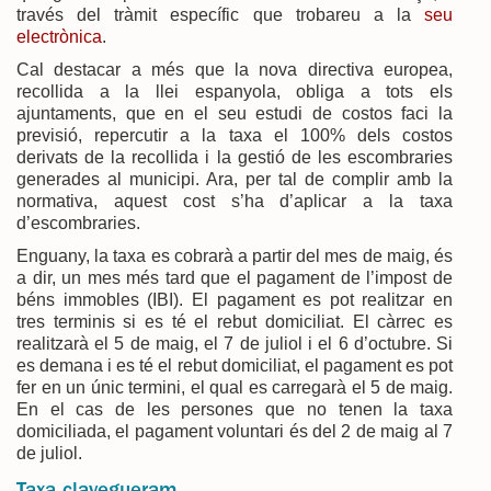
través del tràmit específic que trobareu a la
seu
electrònica
.
Cal destacar a més que la nova directiva europea,
recollida a la llei espanyola, obliga a tots els
ajuntaments, que en el seu estudi de costos faci la
previsió, repercutir a la taxa el 100% dels costos
derivats de la recollida i la gestió de les escombraries
generades al municipi. Ara, per tal de complir amb la
normativa, aquest cost s’ha d’aplicar a la taxa
d’escombraries.
Enguany, la taxa es cobrarà a partir del mes de maig, és
a dir, un mes més tard que el pagament de l’impost de
béns immobles (IBI). El pagament es pot realitzar en
tres terminis si es té el rebut domiciliat. El càrrec es
realitzarà el 5 de maig, el 7 de juliol i el 6 d’octubre. Si
es demana i es té el rebut domiciliat, el pagament es pot
fer en un únic termini, el qual es carregarà el 5 de maig.
En el cas de les persones que no tenen la taxa
domiciliada, el pagament voluntari és del 2 de maig al 7
de juliol.