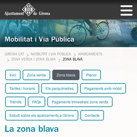
Mobilitat i Via Pública
GIRONA.CAT
MOBILITAT I VIA PÚBLICA
APARCAMENTS
ZONA VERDA I ZONA BLAVA
ZONA BLAVA
Inici
Zona verda
Zona blava
Plànol
Tarifes i horaris
Els parquímetres
Pagaments amb mòbil
Tràmits
FAQs
Pagaments trimestrals zona verda
Estudi sobre els aparcaments a Girona
Contacte
La zona blava