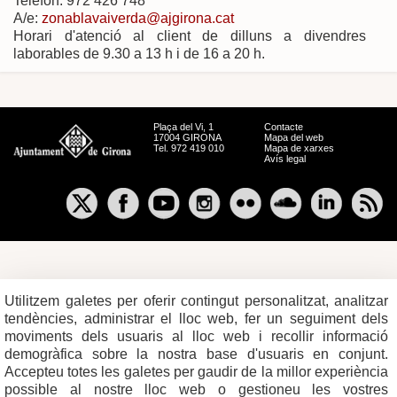
Telèfon: 972 426 748
A/e:
zonablavaiverda@ajgirona.cat
Horari d'atenció al client de dilluns a divendres
laborables de 9.30 a 13 h i de 16 a 20 h.
Plaça del Vi, 1
Contacte
17004 GIRONA
Mapa del web
Tel. 972 419 010
Mapa de xarxes
Avís legal
Utilitzem galetes per oferir contingut personalitzat, analitzar
tendències, administrar el lloc web, fer un seguiment dels
moviments dels usuaris al lloc web i recollir informació
demogràfica sobre la nostra base d'usuaris en conjunt.
Accepteu totes les galetes per gaudir de la millor experiència
possible al nostre lloc web o gestioneu les vostres