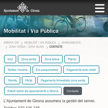
Mobilitat i Via Pública
GIRONA.CAT
MOBILITAT I VIA PÚBLICA
APARCAMENTS
ZONA VERDA I ZONA BLAVA
CONTACTE
Inici
Zona verda
Zona blava
Plànol
Tarifes i horaris
Els parquímetres
Pagaments amb mòbil
Tràmits
FAQs
Pagaments trimestrals zona verda
Estudi sobre els aparcaments a Girona
Contacte
L’Ajuntament de Girona assumeix la gestió del servei.