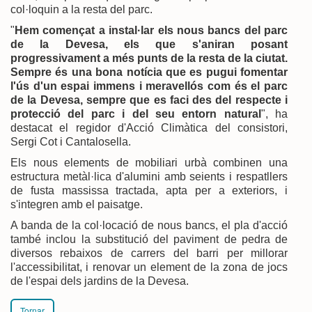
col·loquin a la resta del parc.
"
Hem començat a instal·lar els nous bancs del parc
de la Devesa, els que s'aniran posant
progressivament a més punts de la resta de la ciutat.
Sempre és una bona notícia que es pugui fomentar
l'ús d'un espai immens i meravellós com és el parc
de la Devesa, sempre que es faci des del respecte i
protecció del parc i del seu entorn natural
", ha
destacat el regidor d'Acció Climàtica del consistori,
Sergi Cot i Cantalosella.
Els nous elements de mobiliari urbà combinen una
estructura metàl·lica d'alumini amb seients i respatllers
de fusta massissa tractada, apta per a exteriors, i
s'integren amb el paisatge.
A banda de la col·locació de nous bancs, el pla d'acció
també inclou la substitució del paviment de pedra de
diversos rebaixos de carrers del barri per millorar
l'accessibilitat, i renovar un element de la zona de jocs
de l'espai dels jardins de la Devesa.
Tornar