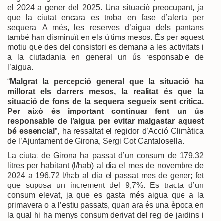
el 2024 a gener del 2025. Una situació preocupant, ja
que la ciutat encara es troba en fase d’alerta per
sequera. A més, les reserves d’aigua dels pantans
també han disminuït en els últims mesos. És per aquest
motiu que des del consistori es demana a les activitats i
a la ciutadania en general un ús responsable de
l’aigua.
“
Malgrat la percepció general que la situació ha
millorat els darrers mesos, la realitat és que la
situació de fons de la sequera segueix sent crítica.
Per això és important continuar fent un ús
responsable de l’aigua per evitar malgastar aquest
bé essencial
”, ha ressaltat el regidor d’Acció Climàtica
de l’Ajuntament de Girona, Sergi Cot Cantalosella.
La ciutat de Girona ha passat d’un consum de 179,32
litres per habitant (l/hab) al dia el mes de novembre de
2024 a 196,72 l/hab al dia el passat mes de gener; fet
que suposa un increment del 9,7%. Es tracta d’un
consum elevat, ja que es gasta més aigua que a la
primavera o a l’estiu passats, quan ara és una època en
la qual hi ha menys consum derivat del reg de jardins i