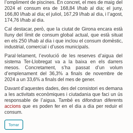
l’ompliment de piscines. En concret, el mes de maig del
2024 el consum era de 168,84 l/hab al dia; el juny,
166,80 l/hab al dia; el juliol, 167,29 l/hab al dia, i l’agost,
174,76 l/hab al dia.
Cal destacar, però, que la ciutat de Girona encara està
lluny del límit de consum global actual, que està situat
en els 250 l/hab al dia i que inclou el consum domèstic,
industrial, comercial i d’usos municipals.
Paral·lelament, l’evolució de les reserves d’aigua del
sistema Ter-Llobregat va a la baixa en els darrers
mesos. Concretament, s’ha passat d’un volum
d’emplenament del 36,3% a finals de novembre de
2024 a un 33,6% a finals del mes de gener.
Davant d’aquestes dades, des del consistori es demana
a les activitats econòmiques i ciutadania que faci un ús
responsable de l’aigua. També es difondran diferents
accions
que es poden fer en el dia a dia per reduir el
consum.
Tornar