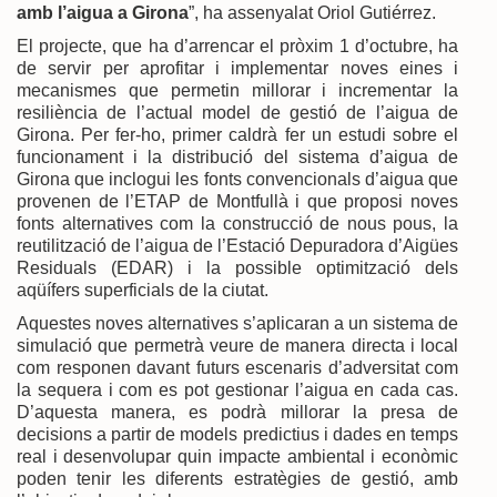
amb l’aigua a Girona
”, ha assenyalat Oriol Gutiérrez.
El projecte, que ha d’arrencar el pròxim 1 d’octubre, ha
de servir per aprofitar i implementar noves eines i
mecanismes que permetin millorar i incrementar la
resiliència de l’actual model de gestió de l’aigua de
Girona. Per fer-ho, primer caldrà fer un estudi sobre el
funcionament i la distribució del sistema d’aigua de
Girona que inclogui les fonts convencionals d’aigua que
provenen de l’ETAP de Montfullà i que proposi noves
fonts alternatives com la construcció de nous pous, la
reutilització de l’aigua de l’Estació Depuradora d’Aigües
Residuals (EDAR) i la possible optimització dels
aqüífers superficials de la ciutat.
Aquestes noves alternatives s’aplicaran a un sistema de
simulació que permetrà veure de manera directa i local
com responen davant futurs escenaris d’adversitat com
la sequera i com es pot gestionar l’aigua en cada cas.
D’aquesta manera, es podrà millorar la presa de
decisions a partir de models predictius i dades en temps
real i desenvolupar quin impacte ambiental i econòmic
poden tenir les diferents estratègies de gestió, amb