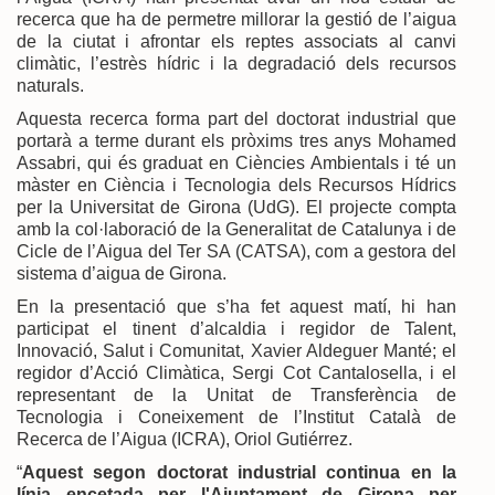
recerca que ha de permetre millorar la gestió de l’aigua
de la ciutat i afrontar els reptes associats al canvi
climàtic, l’estrès hídric i la degradació dels recursos
naturals.
Aquesta recerca forma part del doctorat industrial que
portarà a terme durant els pròxims tres anys Mohamed
Assabri, qui és graduat en Ciències Ambientals i té un
màster en Ciència i Tecnologia dels Recursos Hídrics
per la Universitat de Girona (UdG). El projecte compta
amb la col·laboració de la Generalitat de Catalunya i de
Cicle de l’Aigua del Ter SA (CATSA), com a gestora del
sistema d’aigua de Girona.
En la presentació que s’ha fet aquest matí, hi han
participat el tinent d’alcaldia i regidor de Talent,
Innovació, Salut i Comunitat, Xavier Aldeguer Manté; el
regidor d’Acció Climàtica, Sergi Cot Cantalosella, i el
representant de la Unitat de Transferència de
Tecnologia i Coneixement de l’Institut Català de
Recerca de l’Aigua (ICRA), Oriol Gutiérrez.
“
Aquest segon doctorat industrial continua en la
línia encetada per l'Ajuntament de Girona per