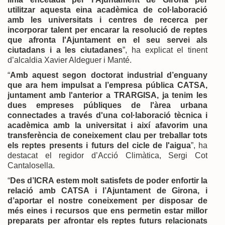
utilitzar aquesta eina acadèmica de col·laboració
amb les universitats i centres de recerca per
incorporar talent per encarar la resolució de reptes
que afronta l'Ajuntament en el seu servei als
ciutadans i a les ciutadanes
”, ha explicat el tinent
d’alcaldia Xavier Aldeguer i Manté.
“
Amb aquest segon doctorat industrial d’enguany
que ara hem impulsat a l’empresa pública CATSA,
juntament amb l'anterior a TRARGISA, ja tenim les
dues empreses públiques de l'àrea urbana
connectades a través d'una col·laboració tècnica i
acadèmica amb la universitat i així afavorim una
transferència de coneixement clau per treballar tots
els reptes presents i futurs del cicle de l'aigua
”, ha
destacat el regidor d’Acció Climàtica, Sergi Cot
Cantalosella.
“
Des d’ICRA estem molt satisfets de poder enfortir la
relació amb CATSA i l’Ajuntament de Girona, i
d’aportar el nostre coneixement per disposar de
més eines i recursos que ens permetin estar millor
preparats per afrontar els reptes futurs relacionats