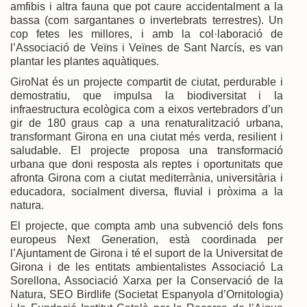
amfibis i altra fauna que pot caure accidentalment a la
bassa (com sargantanes o invertebrats terrestres). Un
cop fetes les millores, i amb la col·laboració de
l’Associació de Veïns i Veïnes de Sant Narcís, es van
plantar les plantes aquàtiques.
GiroNat és un projecte compartit de ciutat, perdurable i
demostratiu, que impulsa la biodiversitat i la
infraestructura ecològica com a eixos vertebradors d’un
gir de 180 graus cap a una renaturalització urbana,
transformant Girona en una ciutat més verda, resilient i
saludable. El projecte proposa una transformació
urbana que doni resposta als reptes i oportunitats que
afronta Girona com a ciutat mediterrània, universitària i
educadora, socialment diversa, fluvial i pròxima a la
natura.
El projecte, que compta amb una subvenció dels fons
europeus Next Generation, està coordinada per
l’Ajuntament de Girona i té el suport de la Universitat de
Girona i de les entitats ambientalistes Associació La
Sorellona, Associació Xarxa per la Conservació de la
Natura, SEO Birdlife (Societat Espanyola d’Ornitologia)