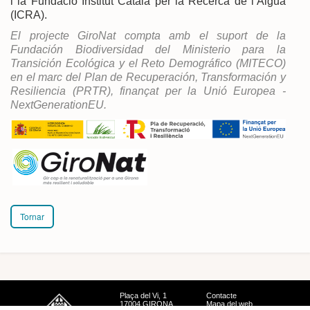
i la Fundació Institut Català per la Recerca de l’Aigua
(ICRA).
El projecte GiroNat compta amb el suport de la
Fundación Biodiversidad del Ministerio para la
Transición Ecológica y el Reto Demográfico (MITECO)
en el marc del Plan de Recuperación, Transformación y
Resiliencia (PRTR), finançat per la Unió Europea -
NextGenerationEU.
Tornar
Plaça del Vi, 1
Contacte
17004 GIRONA
Mapa del web