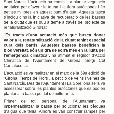
Sant Narcís. L’actuació ha consistit a plantar vegetació
aquàtica per afavorir la fauna i la flora autòctones i fer
petites millores en aquest punt d’aigua. Aquesta tasca
s’inclou dins la iniciativa de recuperació de les basses
de la ciutat que es duu a terme a través del projecte de
renaturalització GiroNat.
"
Es tracta d'una actuació més que busca donar
valor a la renaturalització de la ciutat tenint especial
cura dels barris. Aquestes basses beneficien la
biodiversitat, són un gra de sorra més en la lluita per
l'emergència climàtica
", ha afirmat el regidor d’Acció
Climàtica de l’Ajuntament de Girona, Sergi Cot
Cantalosella.
L’actuació es va realitzar en el marc de la 69a edició de
“Girona, Temps de Flors”, a petició de veïns i veïnes de
Sant Narcís. Des de l’Ajuntament i La Sorellona se’ls va
assessorar sobre les plantes autòctones que es podien
plantar a la bassa per tal de millorar-la.
Primer de tot, personal de l’Ajuntament va
impermeabilitzar la bassa per solucionar les pèrdues
d’aigua que tenia. Alhora es van construir rampes per