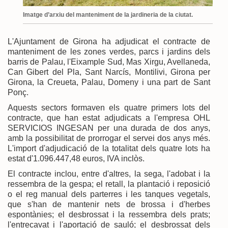
Imatge d’arxiu del manteniment de la jardineria de la ciutat.
L'Ajuntament de Girona ha adjudicat el contracte de
manteniment de les zones verdes, parcs i jardins dels
barris de Palau, l'Eixample Sud, Mas Xirgu, Avellaneda,
Can Gibert del Pla, Sant Narcís, Montilivi, Girona per
Girona, la Creueta, Palau, Domeny i una part de Sant
Ponç.
Aquests sectors formaven els quatre primers lots del
contracte, que han estat adjudicats a l'empresa OHL
SERVICIOS INGESAN per una durada de dos anys,
amb la possibilitat de prorrogar el servei dos anys més.
L'import d'adjudicació de la totalitat dels quatre lots ha
estat d'1.096.447,48 euros, IVA inclòs.
El contracte inclou, entre d'altres, la sega, l'adobat i la
ressembra de la gespa; el retall, la plantació i reposició
o el reg manual dels parterres i les tanques vegetals,
que s'han de mantenir nets de brossa i d'herbes
espontànies; el desbrossat i la ressembra dels prats;
l'entrecavat i l'aportació de sauló; el desbrossat dels