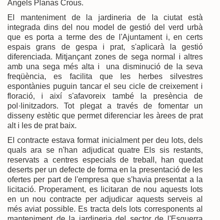
Àngels Planas Crous.
El manteniment de la jardineria de la ciutat està
integrada dins del nou model de gestió del verd urbà
que es porta a terme des de l'Ajuntament i, en certs
espais grans de gespa i prat, s'aplicarà la gestió
diferenciada. Mitjançant zones de sega normal i altres
amb una sega més alta i una disminució de la seva
freqüència, es facilita que les herbes silvestres
espontànies puguin tancar el seu cicle de creixement i
floració, i així s'afavoreix també la presència de
pol·linitzadors. Tot plegat a través de fomentar un
disseny estètic que permet diferenciar les àrees de prat
alt i les de prat baix.
El contracte estava format inicialment per deu lots, dels
quals ara se n'han adjudicat quatre Els sis restants,
reservats a centres especials de treball, han quedat
deserts per un defecte de forma en la presentació de les
ofertes per part de l'empresa que s'havia presentat a la
licitació. Properament, es licitaran de nou aquests lots
en un nou contracte per adjudicar aquests serveis al
més aviat possible. Es tracta dels lots corresponents al
manteniment de la jardineria del sector de l'Esquerra