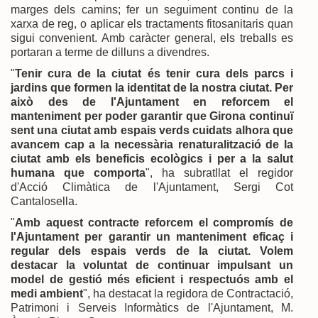
marges dels camins; fer un seguiment continu de la
xarxa de reg, o aplicar els tractaments fitosanitaris quan
sigui convenient. Amb caràcter general, els treballs es
portaran a terme de dilluns a divendres.
"
Tenir cura de la ciutat és tenir cura dels parcs i
jardins que formen la identitat de la nostra ciutat. Per
això des de l'Ajuntament en reforcem el
manteniment per poder garantir que Girona continuï
sent una ciutat amb espais verds cuidats alhora que
avancem cap a la necessària renaturalització de la
ciutat amb els beneficis ecològics i per a la salut
humana que comporta
", ha subratllat el regidor
d'Acció Climàtica de l'Ajuntament, Sergi Cot
Cantalosella.
"
Amb aquest contracte reforcem el compromís de
l'Ajuntament per garantir un manteniment eficaç i
regular dels espais verds de la ciutat. Volem
destacar la voluntat de continuar impulsant un
model de gestió més eficient i respectuós amb el
medi ambient
", ha destacat la regidora de Contractació,
Patrimoni i Serveis Informàtics de l'Ajuntament, M.