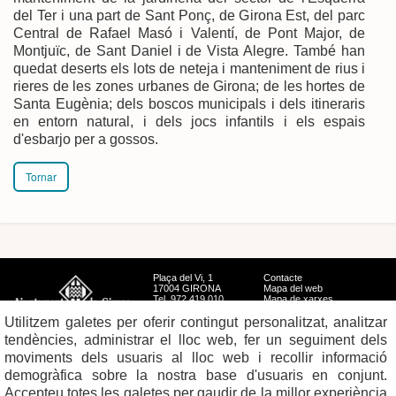
del Ter i una part de Sant Ponç, de Girona Est, del parc
Central de Rafael Masó i Valentí, de Pont Major, de
Montjuïc, de Sant Daniel i de Vista Alegre. També han
quedat deserts els lots de neteja i manteniment de rius i
rieres de les zones urbanes de Girona; de les hortes de
Santa Eugènia; dels boscos municipals i dels itineraris
en entorn natural, i dels jocs infantils i els espais
d'esbarjo per a gossos.
Tornar
Plaça del Vi, 1
Contacte
17004 GIRONA
Mapa del web
Tel. 972 419 010
Mapa de xarxes
Avís legal
Utilitzem galetes per oferir contingut personalitzat, analitzar
tendències, administrar el lloc web, fer un seguiment dels
moviments dels usuaris al lloc web i recollir informació
demogràfica sobre la nostra base d'usuaris en conjunt.
Accepteu totes les galetes per gaudir de la millor experiència