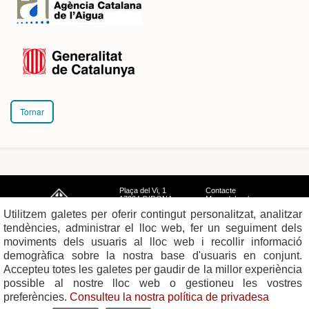
Tornar
Plaça del Vi, 1
Contacte
17004 GIRONA
Mapa del web
Tel. 972 419 010
Mapa de xarxes
Utilitzem galetes per oferir contingut personalitzat, analitzar
Avís legal
tendències, administrar el lloc web, fer un seguiment dels
moviments dels usuaris al lloc web i recollir informació
demogràfica sobre la nostra base d'usuaris en conjunt.
Accepteu totes les galetes per gaudir de la millor experiència
possible al nostre lloc web o gestioneu les vostres
preferències.
Consulteu la nostra política de privadesa