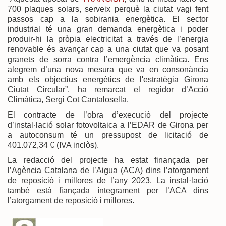
700 plaques solars, serveix perquè la ciutat vagi fent
passos cap a la sobirania energètica. El sector
industrial té una gran demanda energètica i poder
produir-hi la pròpia electricitat a través de l’energia
renovable és avançar cap a una ciutat que va posant
granets de sorra contra l’emergència climàtica. Ens
alegrem d’una nova mesura que va en consonància
amb els objectius energètics de l'estratègia Girona
Ciutat Circular”, ha remarcat el regidor d’Acció
Climàtica, Sergi Cot Cantalosella.
El contracte de l’obra d’execució del projecte
d’instal·lació solar fotovoltaica a l’EDAR de Girona per
a autoconsum té un pressupost de licitació de
401.072,34 € (IVA inclòs).
La redacció del projecte ha estat finançada per
l’Agència Catalana de l’Aigua (ACA) dins l’atorgament
de reposició i millores de l’any 2023. La instal·lació
també està fiançada íntegrament per l’ACA dins
l’atorgament de reposició i millores.