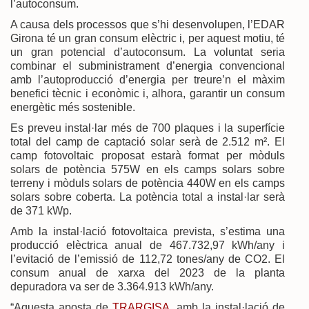
l’autoconsum.
A causa dels processos que s’hi desenvolupen, l’EDAR
Girona té un gran consum elèctric i, per aquest motiu, té
un gran potencial d’autoconsum. La voluntat seria
combinar el subministrament d’energia convencional
amb l’autoproducció d’energia per treure’n el màxim
benefici tècnic i econòmic i, alhora, garantir un consum
energètic més sostenible.
Es preveu instal·lar més de 700 plaques i la superfície
total del camp de captació solar serà de 2.512 m². El
camp fotovoltaic proposat estarà format per mòduls
solars de potència 575W en els camps solars sobre
terreny i mòduls solars de potència 440W en els camps
solars sobre coberta. La potència total a instal·lar serà
de 371 kWp.
Amb la instal·lació fotovoltaica prevista, s’estima una
producció elèctrica anual de 467.732,97 kWh/any i
l’evitació de l’emissió de 112,72 tones/any de CO2. El
consum anual de xarxa del 2023 de la planta
depuradora va ser de 3.364.913 kWh/any.
“Aquesta aposta de
TRARGISA
, amb la instal·lació de