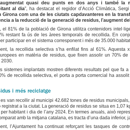
augmentat quasi deu punts en dos anys i també la mi
itant al dia
”, ha destacat el regidor d’Acció Climàtica, Serg
 Girona com una de les ciutats capdavanteres en la trans
ncia a la reducció de la generació de residus, l’augment del 
 el 81% de la població de Girona utilitza contenidors intel·li
4% restant fa ús de les àrees temporals de recollida. En conj
er participar en el sistema corresponent i més de 35.000 habita
ent, la recollida selectiva s’ha enfilat fins al 61%. Aquesta x
europees en matèria de residus, que fixen assolir un 70% de r
y 2030.
ts sistemes implantats mostren diferents resultats pel que fa a 
90% de recollida selectiva, el porta a porta comercial ha assolit
idus i més reciclatge
es van recollir al municipi 42.682 tones de residus municipals, un
 registrat a la ciutat. La generació de residus se situa en 1,07 k
 per habitant i dia de l’any 2024. En termes anuals, això repr
omparat amb la mitjana catalana, es tracta d’una dada inferior, ja
ent, l’Ajuntament ha continuat reforçant les tasques de contr