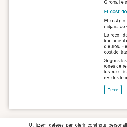
Girona i el
El cost de
El cost glo
mitjana de 
La recollid
tractament 
d’euros. Pe
cost del tr
Segons les
tones de re
fes recolli
residus ten
Tornar
Utilitzem galetes per oferir contingut personal
Plaça del Vi, 1
Contacte