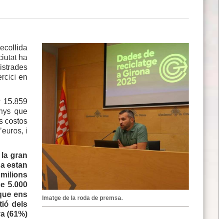
ecollida
ciutat ha
istrades
rcici en
r 15.859
enys que
s costos
’euros, i
 la gran
da estan
 milions
de 5.000
 que ens
Imatge de la roda de premsa.
tió dels
va (61%)