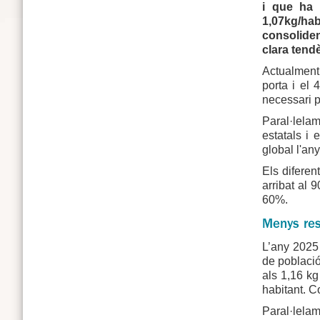
i que ha 
1,07kg/hab
consoliden
clara tendè
Actualment,
porta i el 
necessari p
Paral·lelam
estatals i 
global l'an
Els diferen
arribat al 
60%.
Menys res
L’any 2025 
de població
als 1,16 kg
habitant. C
Paral·lelam