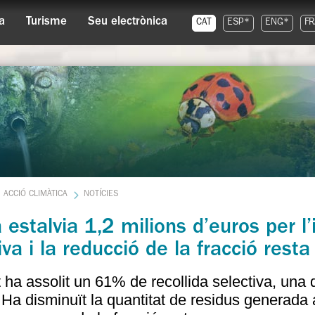
a
Turisme
Seu electrònica
CAT
ESP*
ENG*
FR
ACCIÓ CLIMÀTICA
NOTÍCIES
 estalvia 1,2 milions d’euros per l
iva i la reducció de la fracció resta
t ha assolit un 61% de recollida selectiva, una
. Ha disminuït la quantitat de residus generada