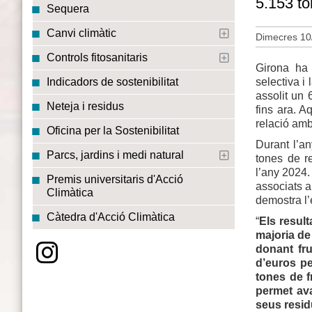
5.153 to
Sequera
Canvi climàtic
Dimecres 10
Controls fitosanitaris
Girona ha 
selectiva i
Indicadors de sostenibilitat
assolit un 
Neteja i residus
fins ara. A
relació amb
Oficina per la Sostenibilitat
Durant l’a
Parcs, jardins i medi natural
tones de r
l’any 2024.
Premis universitaris d'Acció
associats a
Climàtica
demostra l’
Càtedra d'Acció Climàtica
“
Els result
majoria de
donant fru
d’euros pe
tones de f
permet ava
seus resid