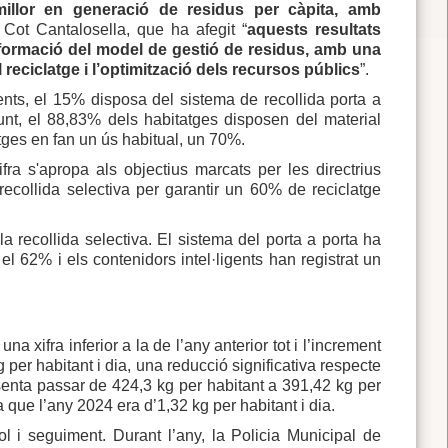
llor en generació de residus per càpita, amb
i Cot Cantalosella, que ha afegit “
aquests resultats
formació del model de gestió de residus, amb una
reciclatge i l’optimització dels recursos públics
”.
gents, el 15% disposa del sistema de recollida porta a
unt, el 88,83% dels habitatges disposen del material
tges en fan un ús habitual, un 70%.
ifra s'apropa als objectius marcats per les directrius
ecollida selectiva per garantir un 60% de reciclatge
la recollida selectiva. El sistema del porta a porta ha
 el 62% i els contenidors intel·ligents han registrat un
a xifra inferior a la de l’any anterior tot i l’increment
g per habitant i dia, una reducció significativa respecte
esenta passar de 424,3 kg per habitant a 391,42 kg per
 que l’any 2024 era d’1,32 kg per habitant i dia.
ol i seguiment. Durant l’any, la Policia Municipal de