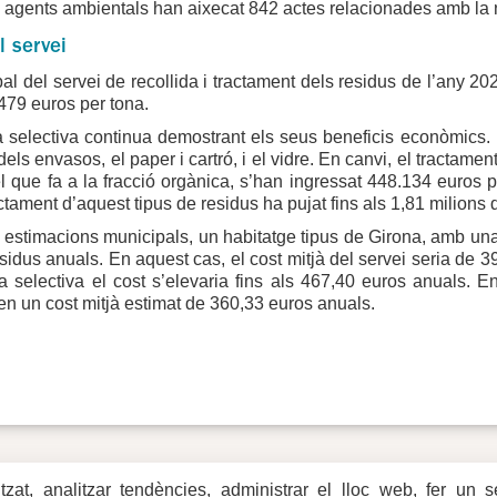
s agents ambientals han aixecat 842 actes relacionades amb la net
l servei
bal del servei de recollida i tractament dels residus de l’any 2
479 euros per tona.
a selectiva continua demostrant els seus beneficis econòmics.
dels envasos, el paper i cartró, i el vidre. En canvi, el tractame
l que fa a la fracció orgànica, s’han ingressat 448.134 euros p
actament d’aquest tipus de residus ha pujat fins als 1,81 milions 
 estimacions municipals, un habitatge tipus de Girona, amb un
sidus anuals. En aquest cas, el cost mitjà del servei seria de 
da selectiva el cost s’elevaria fins als 467,40 euros anuals. 
en un cost mitjà estimat de 360,33 euros anuals.
itzat, analitzar tendències, administrar el lloc web, fer un 