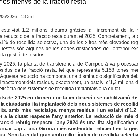
nes menys de la fracció resta
/06/2026 - 13.35 h
estalviat 1,2 milions d’euros gràcies a l’increment de la r
 la reducció de la fracció resta durant el 2025. Concretament, la 
61% de recollida selectiva, una de les xifres més elevades reg
questes són algunes de les dades destacades de l’anterior exe
 la gestió de residus.
ny 2025, la planta de transferència de Campdorà va processa
esidus de la fracció resta, fet que representa 5.153 tones m
 Aquesta reducció ha comportat una disminució significativa del
l tractament dels residus, exactament, un estalvi d’1,2 milions d
eficàcia dels sistemes de recollida implantats a la ciutat.
ats de 2025 confirmen que la implicació i sensibilització de
 la ciutadania i la implantació dels nous sistemes de recolli
its, amb més reciclatge, menys residus i un estalvi d’1,2
r a la ciutat respecte l'any anterior. La reducció de més 
racció rebuig respecte l'any 2024 és una fita significativa
nçar cap a una Girona més sostenible i eficient en la ges
us. Som la ciutat gran amb millor índex de recollida selecti