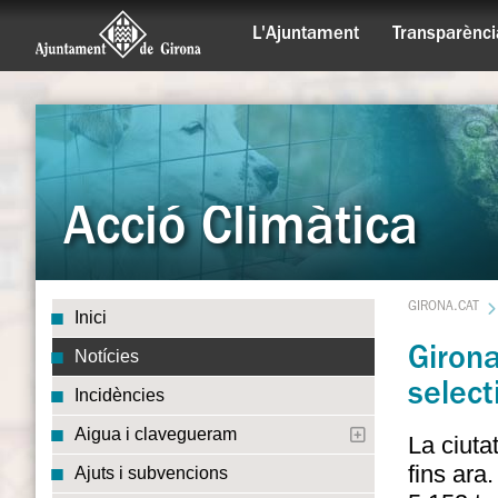
L'Ajuntament
Transparènci
Acció Climàtica
GIRONA.CAT
Inici
Girona
Notícies
select
Incidències
Aigua i clavegueram
La ciuta
fins ara
Ajuts i subvencions