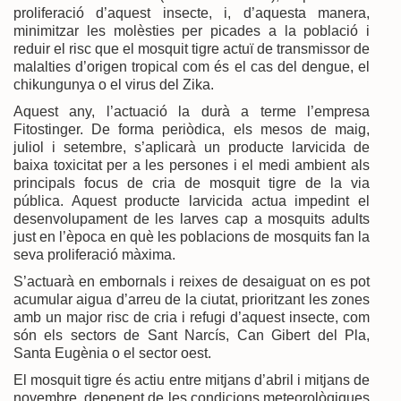
proliferació d’aquest insecte, i, d’aquesta manera,
minimitzar les molèsties per picades a la població i
reduir el risc que el mosquit tigre actuï de transmissor de
malalties d’origen tropical com és el cas del dengue, el
chikungunya o el virus del Zika.
Aquest any, l’actuació la durà a terme l’empresa
Fitostinger. De forma periòdica, els mesos de maig,
juliol i setembre, s’aplicarà un producte larvicida de
baixa toxicitat per a les persones i el medi ambient als
principals focus de cria de mosquit tigre de la via
pública. Aquest producte larvicida actua impedint el
desenvolupament de les larves cap a mosquits adults
just en l’època en què les poblacions de mosquits fan la
seva proliferació màxima.
S’actuarà en embornals i reixes de desaiguat on es pot
acumular aigua d’arreu de la ciutat, prioritzant les zones
amb un major risc de cria i refugi d’aquest insecte, com
són els sectors de Sant Narcís, Can Gibert del Pla,
Santa Eugènia o el sector oest.
El mosquit tigre és actiu entre mitjans d’abril i mitjans de
novembre, depenent de les condicions meteorològiques