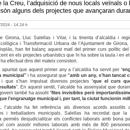
e la Creu, l’adquisició de nous locals veïnals o 
 són alguns dels projectes que avançaran duran
/2024 - 14.24 h
e Girona, Lluc Salellas i Vilar, i la tinenta d’alcaldia i reg
Ecològica i Transformació Urbana de l’Ajuntament de Girona, 
splàs, han fet balanç aquest matí del primer curs polític del
cent en els projectes urbanístics que hi ha sobre la taula i en e
 ha efectuat dins del mateix consistori.
 apuntat que aquest primer any a l’alcaldia ha servit per “
eng
a municipal”
i ha assegurat que
“amb un any, s’han tancat c
 i que s’han impulsat diversos projectes “
que el curs qu
sultats
”. En aquest sentit, l’alcalde ha assenyalat que duran
govern també ha assolit “
fites invisibles però importantíssi
e l’engranatge municipal i, per tant, la ciutat funcionin mil
, l’alcalde ha fet referència als diversos acords assolits
res i treballadors municipals. Salellas ha recordat que la 
a permès desjudicialitzar els conflictes laborals amb bona pa
 així com assolir millores laborals amb més de 800 persone