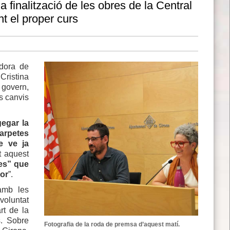
la finalització de les obres de la Central
t el proper curs
idora de
Cristina
 govern,
ls canvis
egar la
arpetes
e ve ja
t aquest
mes” que
lor
”.
 amb les
voluntat
rt de la
s. Sobre
Fotografia de la roda de premsa d’aquest matí.