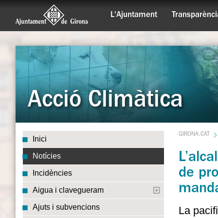
L'Ajuntament
Transparènci
Acció Climàtica
GIRONA.CAT
Inici
L’alca
Notícies
de pro
Incidències
mand
Aigua i clavegueram
Ajuts i subvencions
La pacif