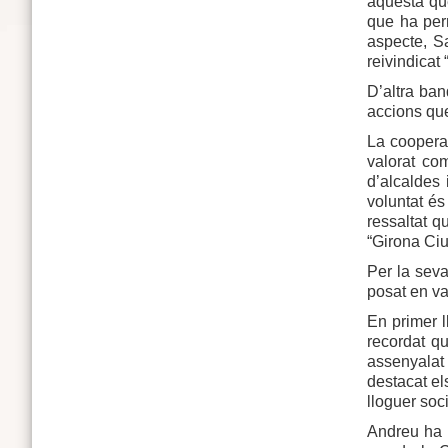
aquesta qüe
que ha per
aspecte, S
reivindicat 
D’altra ba
accions que
La cooperac
valorat co
d’alcaldes 
voluntat és
ressaltat q
“Girona Ciu
Per la seva
posat en va
En primer ll
recordat q
assenyalat 
destacat el
lloguer soc
Andreu ha 