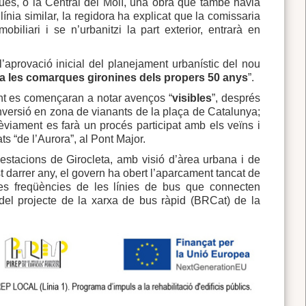
ues, o la Central del Molí, una obra que també havia
ínia similar, la regidora ha explicat que la comissaria
iliari i se n’urbanitzi la part exterior, entrarà en
aprovació inicial del planejament urbanístic del nou
 a les comarques gironines dels propers 50 anys
”.
nt es començaran a notar avenços “
visibles
”, després
onversió en zona de vianants de la plaça de Catalunya;
èviament es farà un procés participat amb els veïns i
ts “de l’Aurora”, al Pont Major.
estacions de Girocleta, amb visió d’àrea urbana i de
darrer any, el govern ha obert l’aparcament tancat de
les freqüències de les línies de bus que connecten
 del projecte de la xarxa de bus ràpid (BRCat) de la