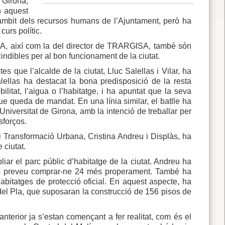
 Girona,
n aquest
’àmbit dels recursos humans de l’Ajuntament, però ha
curs polític.
TSA, així com la del director de TRARGISA, també són
indibles per al bon funcionament de la ciutat.
 que l’alcalde de la ciutat, Lluc Salellas i Vilar, ha
lellas ha destacat la bona predisposició de la resta
litat, l’aigua o l’habitatge, i ha apuntat que la seva
que queda de mandat. En una línia similar, el batlle ha
Universitat de Girona, amb la intenció de treballar per
sforços.
 i Transformació Urbana, Cristina Andreu i Displàs, ha
 ciutat.
liar el parc públic d’habitatge de la ciutat. Andreu ha
 es preveu comprar-ne 24 més properament. També ha
 habitatges de protecció oficial. En aquest aspecte, ha
del Pla, que suposaran la construcció de 156 pisos de
erior ja s’estan començant a fer realitat, com és el