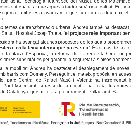
Casa de la Tecnologia, futura seu del Museu de les Matemàtiq
osos entrebancs i que aquesta tardor serà una realitat. En una l
ugènia també està avançant i que, un cop s’adquireixi el mob
nt.
b temes de transformació urbana, Andreu també ha destacat l’
alut i Hospital Josep Trueta, “
el projecte més important per
regidora ha avançat algunes propostes de les quals properame
esteixi molta feina interna que no es veu
”. És el cas de la c
de la plaça d’Espanya; la reforma del carrer de la Creu, on pr
es obres subsidiàries per garantir la seguretat als pisos anomena
 a la mobilitat, Andreu ha destacat el desplegament de noves 
b barris com Domeny. Perseguint el mateix propòsit, en aquest 
 del parc Central de Rafael Masó i Valentí; ha incrementat 
 Pont Major amb la resta de la ciutat, i ha iniciat les obres
 de Catalunya, que millorarà properament l’enllaç amb Salt.