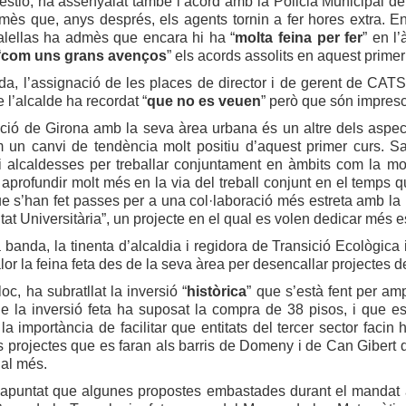
stió, ha assenyalat també l’acord amb la Policia Municipal de
mès que, anys després, els agents tornin a fer hores extra. E
alellas ha admès que encara hi ha “
molta feina per fer
” en l
“
com uns grans avenços
” els acords assolits en aquest primer 
nda, l’assignació de les places de director i de gerent de CA
 l’alcalde ha recordat “
que no es veuen
” però que són impresc
ió de Girona amb la seva àrea urbana és un altre dels aspectes
m un canvi de tendència molt positiu d’aquest primer curs. Sa
i alcaldesses per treballar conjuntament en àmbits com la mobi
 aprofundir molt més en la via del treball conjunt en el temps 
ue s’han fet passes per a una col·laboració més estreta amb la 
tat Universitària”, un projecte en el qual es volen dedicar més e
 banda, la tinenta d’alcaldia i regidora de Transició Ecològica
lor la feina feta des de la seva àrea per desencallar projectes de
oc, ha subratllat la inversió “
històrica
” que s’està fent per amp
ue la inversió feta ha suposat la compra de 38 pisos, i que
la importància de facilitar que entitats del tercer sector facin
s projectes que es faran als barris de Domeny i de Can Gibert 
ial més.
apuntat que algunes propostes embastades durant el mandat ant