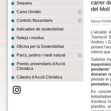
carrer d
Sequera
del Molí
Canvi climàtic
Controls fitosanitaris
Dijous 01/08
Indicadors de sostenibilitat
L’alcalde d
Transició 
Neteja i residus
Andreu i Di
Oficina per la Sostenibilitat
posant l’ac
interns que
Parcs, jardins i medi natural
Salellas ha
Premis universitaris d'Acció
maquinàri
Climàtica
pendents
”
donaran re
Càtedra d'Acció Climàtica
període el 
permeten qu
En concret
treballado
d’entesa h
plantilla,