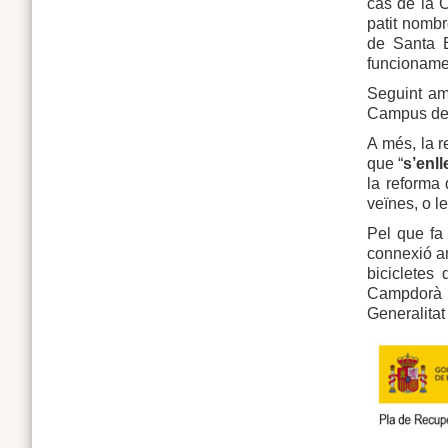
cas de la 
patit nombr
de Santa E
funcioname
Seguint am
Campus de S
A més, la 
que “
s’enll
la reforma 
veïnes, o l
Pel que fa
connexió am
bicicletes
Campdorà i
Generalitat