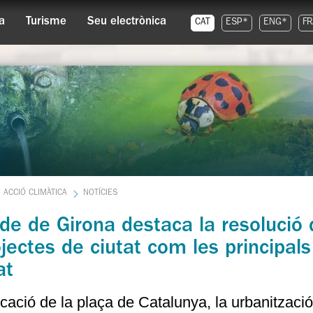
a
Turisme
Seu electrònica
CAT
ESP*
ENG*
FR
ACCIÓ CLIMÀTICA
NOTÍCIES
lde de Girona destaca la resolució
jectes de ciutat com les principals
at
icació de la plaça de Catalunya, la urbanitzaci