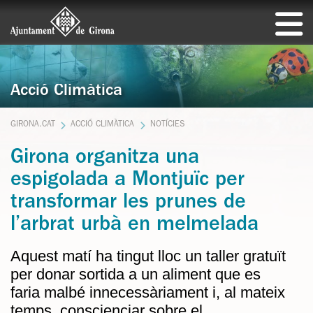
Acció Climàtica
GIRONA.CAT
ACCIÓ CLIMÀTICA
NOTÍCIES
Girona organitza una
espigolada a Montjuïc per
transformar les prunes de
l’arbrat urbà en melmelada
Aquest matí ha tingut lloc un taller gratuït
per donar sortida a un aliment que es
faria malbé innecessàriament i, al mateix
temps, conscienciar sobre el