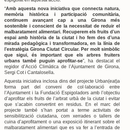
“
Amb aquesta nova iniciativa que connecta natura,
memòria històrica i participació comunitària,
continuem avançant cap a una Girona més
sostenible i conscient de la necessitat de reduir el
malbaratament alimentari. Recuperem els fruits d’un
espai amb història de la ciutat i ho fem des d’una
mirada pedagògica i transformadora, en la línia de
l’estratègia Girona Ciutat Circular. Per molt simbòlic
que sigui, és important que els arbres fruiters
urbans també puguin aprofitar-se
”, ha destacat el
regidor d’Acció Climàtica de l’Ajuntament de Girona,
Sergi Cot i Cantalosella.
Aquesta iniciativa inclosa dins del projecte Urban(eat)a
forma part del conveni de col·laboració entre
l’Ajuntament i la Fundació Espigoladors amb l’objectiu
d’aprofitar els fruits de l’arbrat urbà de la ciutat i evitar
que s’acabin convertint en residus. En el marc del
projecte també s’han portat a terme activitats de
sensibilització ciutadana, com xerrades o tallers de
cuina d’aprofitament o una exposició itinerant sobre el
malbaratament alimentari que es va fer a l’entrada de