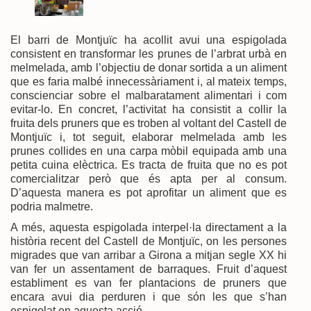
El barri de Montjuïc ha acollit avui una espigolada
consistent en transformar les prunes de l’arbrat urbà en
melmelada, amb l’objectiu de donar sortida a un aliment
que es faria malbé innecessàriament i, al mateix temps,
conscienciar sobre el malbaratament alimentari i com
evitar-lo. En concret, l’activitat ha consistit a collir la
fruita dels pruners que es troben al voltant del Castell de
Montjuïc i, tot seguit, elaborar melmelada amb les
prunes collides en una carpa mòbil equipada amb una
petita cuina elèctrica. Es tracta de fruita que no es pot
comercialitzar però que és apta per al consum.
D’aquesta manera es pot aprofitar un aliment que es
podria malmetre.
A més, aquesta espigolada interpel·la directament a la
història recent del Castell de Montjuïc, on les persones
migrades que van arribar a Girona a mitjan segle XX hi
van fer un assentament de barraques. Fruit d’aquest
establiment es van fer plantacions de pruners que
encara avui dia perduren i que són les que s’han
espigolat en aquesta acció.