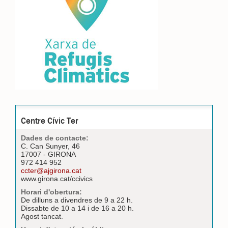
Centre Cívic Ter
Dades de contacte:
C. Can Sunyer, 46
17007 - GIRONA
972 414 952
ccter@ajgirona.cat
www.girona.cat/ccivics
Horari d'obertura:
De dilluns a divendres de 9 a 22 h.
Dissabte de 10 a 14 i de 16 a 20 h.
Agost tancat.