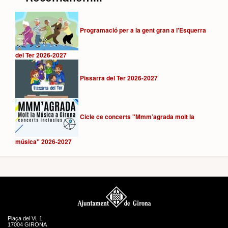
Programació per a la gent gran a l'Esquerra
del Ter 2026-2027
Pissarra del Ter 2026-2027
Cicle ce concerts "Mmm’agrada molt la
música" 2026-2027
Plaça del Vi, 1
17004 GIRONA