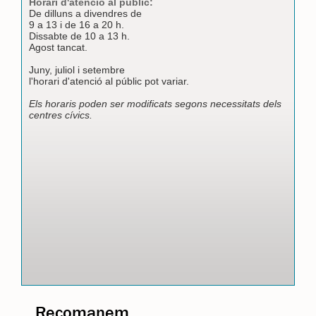
Horari d'atenció al públic:
De dilluns a divendres de
9 a 13 i de 16 a 20 h.
Dissabte de 10 a 13 h.
Agost tancat.
Juny, juliol i setembre
l'horari d'atenció al públic pot variar.
Els horaris poden ser modificats segons necessitats dels
centres cívics.
Recomanem…