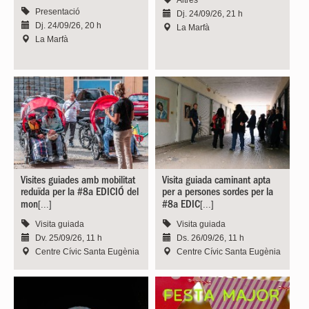
Presentació
Dj. 24/09/26, 21 h
Dj. 24/09/26, 20 h
La Marfà
La Marfà
Visites guiades amb mobilitat
Visita guiada caminant apta
reduïda per la #8a EDICIÓ del
per a persones sordes per la
[...]
[...]
mon
#8a EDIC
Visita guiada
Visita guiada
Dv. 25/09/26, 11 h
Ds. 26/09/26, 11 h
Centre Cívic Santa Eugènia
Centre Cívic Santa Eugènia