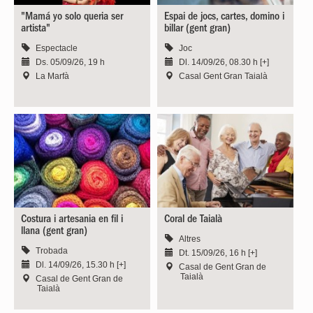
"Mamá yo solo queria ser
Espai de jocs, cartes, domino i
artista"
billar (gent gran)
Espectacle
Joc
Ds. 05/09/26, 19 h
Dl. 14/09/26, 08.30 h [+]
La Marfà
Casal Gent Gran Taialà
Costura i artesania en fil i
Coral de Taialà
llana (gent gran)
Altres
Trobada
Dt. 15/09/26, 16 h [+]
Dl. 14/09/26, 15.30 h [+]
Casal de Gent Gran de
Taialà
Casal de Gent Gran de
Taialà