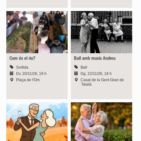
Com és el riu?
Ball amb music Andreu
Sortida
Ball
Dv. 20/11/26, 18 h
Dg. 22/11/26, 18 h
Plaça de l'Om
Casal de la Gent Gran de
Taialà