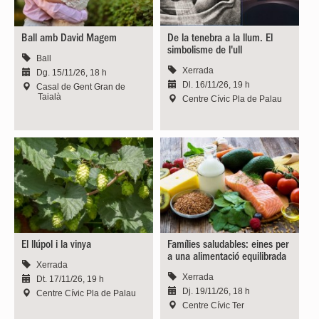
Ball amb David Magem
De la tenebra a la llum. El
simbolisme de l'ull
Ball
Xerrada
Dg. 15/11/26, 18 h
Dl. 16/11/26, 19 h
Casal de Gent Gran de
Taialà
Centre Cívic Pla de Palau
El llúpol i la vinya
Famílies saludables: eines per
a una alimentació equilibrada
Xerrada
Xerrada
Dt. 17/11/26, 19 h
Dj. 19/11/26, 18 h
Centre Cívic Pla de Palau
Centre Cívic Ter