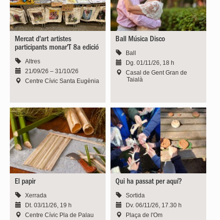
Mercat d'art artistes
Ball Música Disco
participants monar'T 8a edició
Ball
Altres
Dg. 01/11/26, 18 h
21/09/26 – 31/10/26
Casal de Gent Gran de
Taialà
Centre Cívic Santa Eugènia
El papir
Qui ha passat per aquí?
Xerrada
Sortida
Dt. 03/11/26, 19 h
Dv. 06/11/26, 17.30 h
Centre Cívic Pla de Palau
Plaça de l'Om