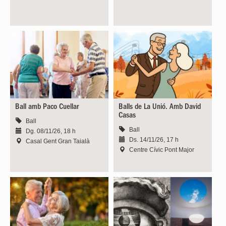
Ball amb Paco Cuellar
Balls de La Unió. Amb David
Casas
Ball
Ball
Dg. 08/11/26, 18 h
Ds. 14/11/26, 17 h
Casal Gent Gran Taialà
Centre Cívic Pont Major