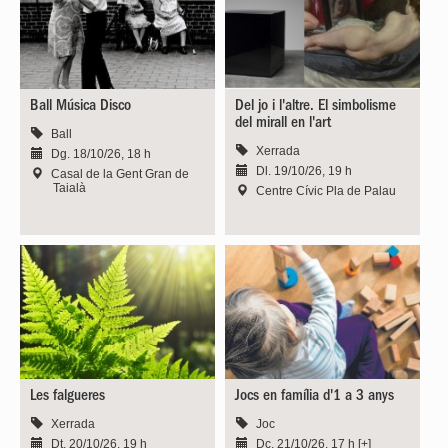
Ball Música Disco
Del jo i l'altre. El simbolisme
del mirall en l'art
Ball
Xerrada
Dg. 18/10/26, 18 h
Dl. 19/10/26, 19 h
Casal de la Gent Gran de
Taialà
Centre Cívic Pla de Palau
Les falgueres
Jocs en família d'1 a 3 anys
Xerrada
Joc
Dt. 20/10/26, 19 h
Dc. 21/10/26, 17 h [+]