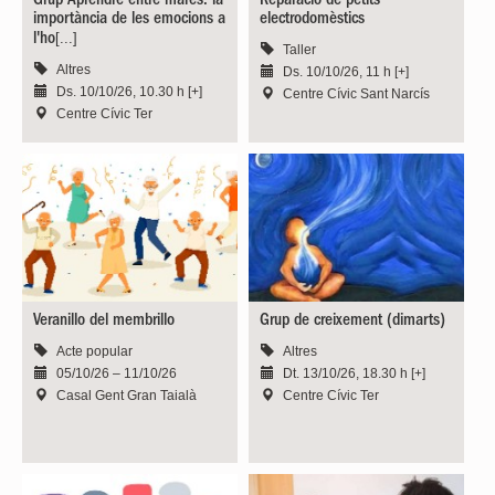
Grup Aprendre entre mares: la
Reparació de petits
importància de les emocions a
electrodomèstics
[...]
l'ho
Taller
Altres
Ds. 10/10/26, 11 h [+]
Ds. 10/10/26, 10.30 h [+]
Centre Cívic Sant Narcís
Centre Cívic Ter
Veranillo del membrillo
Grup de creixement (dimarts)
Acte popular
Altres
05/10/26 – 11/10/26
Dt. 13/10/26, 18.30 h [+]
Casal Gent Gran Taialà
Centre Cívic Ter