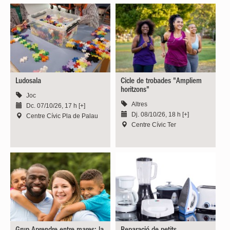
Ludosala
Cicle de trobades "Ampliem
horitzons"
Joc
Altres
Dc. 07/10/26, 17 h [+]
Dj. 08/10/26, 18 h [+]
Centre Cívic Pla de Palau
Centre Cívic Ter