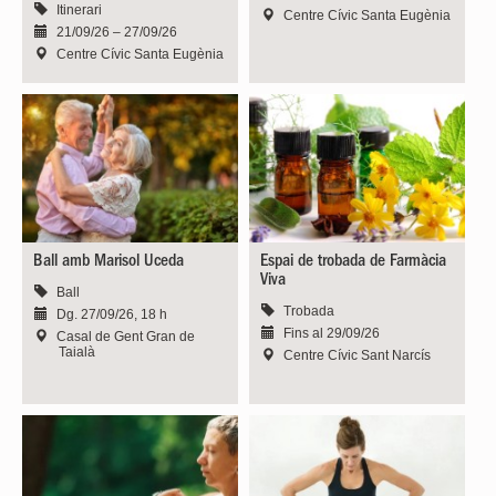
Itinerari
Centre Cívic Santa Eugènia
21/09/26 – 27/09/26
Centre Cívic Santa Eugènia
Ball amb Marisol Uceda
Espai de trobada de Farmàcia
Viva
Ball
Trobada
Dg. 27/09/26, 18 h
Fins al 29/09/26
Casal de Gent Gran de
Taialà
Centre Cívic Sant Narcís