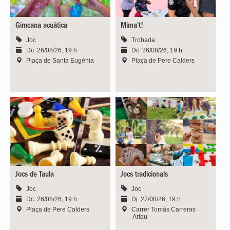
Gimcana acuàtica
Mima't!
Joc
Trobada
Dc. 26/08/26, 19 h
Dc. 26/08/26, 19 h
Plaça de Santa Eugènia
Plaça de Pere Calders
Jocs de Taula
Jocs tradicionals
Joc
Joc
Dc. 26/08/26, 19 h
Dj. 27/08/26, 19 h
Plaça de Pere Calders
Carrer Tomàs Carreras
Artau