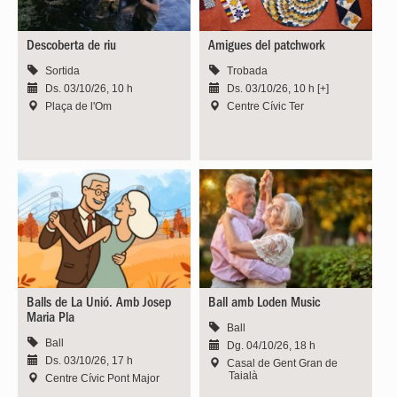
Descoberta de riu
Amigues del patchwork
Sortida
Trobada
Ds. 03/10/26, 10 h
Ds. 03/10/26, 10 h [+]
Plaça de l'Om
Centre Cívic Ter
Balls de La Unió. Amb Josep
Ball amb Loden Music
Maria Pla
Ball
Ball
Dg. 04/10/26, 18 h
Ds. 03/10/26, 17 h
Casal de Gent Gran de
Taialà
Centre Cívic Pont Major