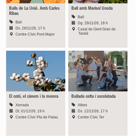
Balls de La Unió. Amb Carles
Ball amb Marisol Uceda
Ribas
Ball
Ball
Dg. 29/11/26, 18 h
Ds. 28/11/26, 17 h
Casal de Gent Gran de
Taialà
Centre Cívic Pont Major
El cotó, el cànem i la morera
Ballada celta i xocolatada
Xerrada
Altres
Dt. 01/12/26, 19 h
Ds. 12/12/26, 17 h
Centre Cívic Pla de Palau
Centre Cívic Ter