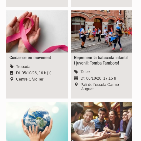
Cuidar-se en moviment
Reprenem la batucada infantil
i juvenil: Tomba Tambors!
Trobada
Taller
Dl. 05/10/26, 16 h [+]
Dt. 06/10/26, 17.15 h
Centre Cívic Ter
Pati de l'escola Carme
Auguet