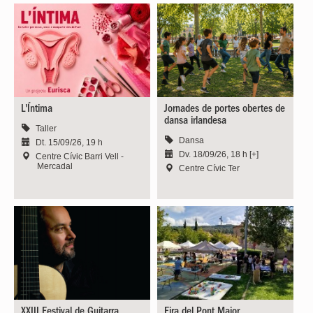
L'Íntima
Jornades de portes obertes de
dansa irlandesa
Taller
Dansa
Dt. 15/09/26, 19 h
Dv. 18/09/26, 18 h [+]
Centre Cívic Barri Vell -
Mercadal
Centre Cívic Ter
XXIII Festival de Guitarra
Fira del Pont Major