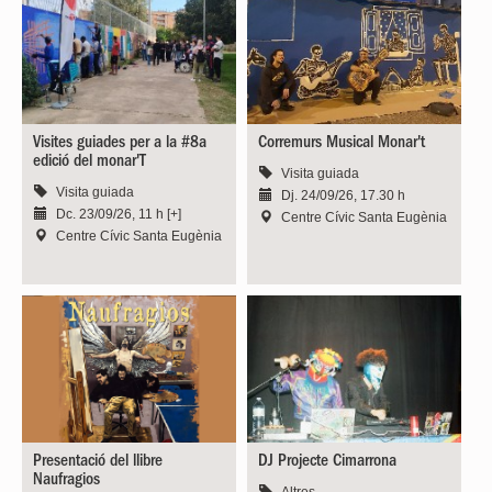
Visites guiades per a la #8a
Corremurs Musical Monar't
edició del monar'T
Visita guiada
Visita guiada
Dj. 24/09/26, 17.30 h
Dc. 23/09/26, 11 h [+]
Centre Cívic Santa Eugènia
Centre Cívic Santa Eugènia
Presentació del llibre
DJ Projecte Cimarrona
Naufragios
Altres