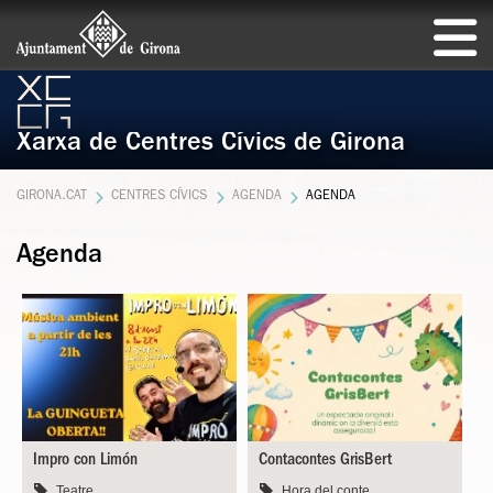
Xarxa de Centres Cívics de Girona
GIRONA.CAT
CENTRES CÍVICS
AGENDA
AGENDA
Agenda
Impro con Limón
Contacontes GrisBert
Teatre
Hora del conte