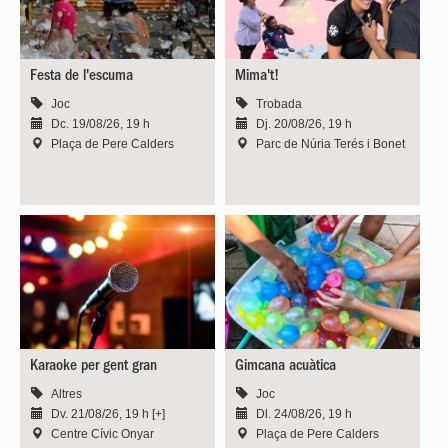
Festa de l'escuma
Mima't!
Joc
Trobada
Dc. 19/08/26, 19 h
Dj. 20/08/26, 19 h
Plaça de Pere Calders
Parc de Núria Terés i Bonet
Karaoke per gent gran
Gimcana acuàtica
Altres
Joc
Dv. 21/08/26, 19 h [+]
Dl. 24/08/26, 19 h
Centre Cívic Onyar
Plaça de Pere Calders