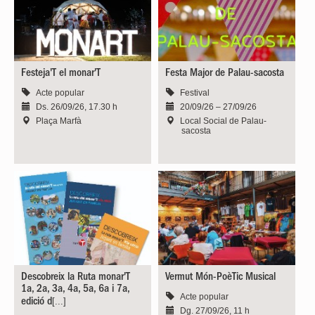
Festeja'T el monar'T
Festa Major de Palau-sacosta
Acte popular
Festival
Ds. 26/09/26, 17.30 h
20/09/26 – 27/09/26
Plaça Marfà
Local Social de Palau-
sacosta
Descobreix la Ruta monar'T
Vermut Món-PoèTic Musical
1a, 2a, 3a, 4a, 5a, 6a i 7a,
Acte popular
[...]
edició d
Dg. 27/09/26, 11 h