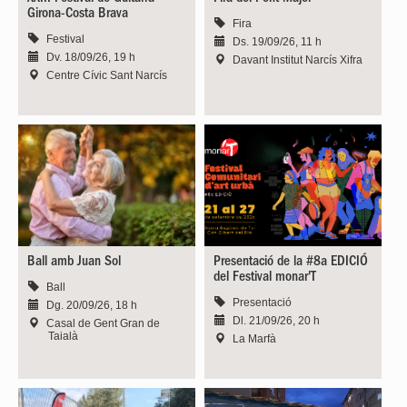
Girona-Costa Brava
Fira
Festival
Ds. 19/09/26, 11 h
Dv. 18/09/26, 19 h
Davant Institut Narcís Xifra
Centre Cívic Sant Narcís
Ball amb Juan Sol
Presentació de la #8a EDICIÓ
del Festival monar'T
Ball
Presentació
Dg. 20/09/26, 18 h
Dl. 21/09/26, 20 h
Casal de Gent Gran de
Taialà
La Marfà