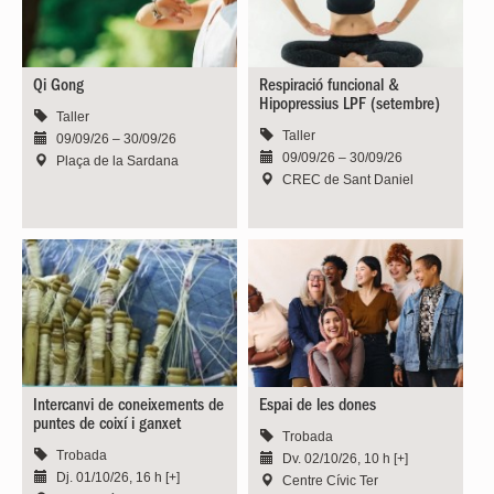
Qi Gong
Respiració funcional &
Hipopressius LPF (setembre)
Taller
Taller
09/09/26 – 30/09/26
09/09/26 – 30/09/26
Plaça de la Sardana
CREC de Sant Daniel
Intercanvi de coneixements de
Espai de les dones
puntes de coixí i ganxet
Trobada
Trobada
Dv. 02/10/26, 10 h [+]
Dj. 01/10/26, 16 h [+]
Centre Cívic Ter