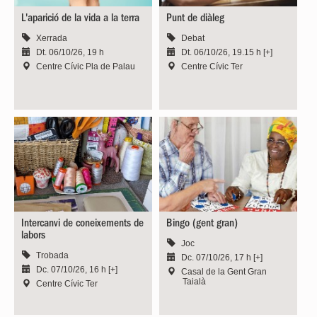
L'aparició de la vida a la terra
Punt de diàleg
Xerrada
Debat
Dt. 06/10/26, 19 h
Dt. 06/10/26, 19.15 h [+]
Centre Cívic Pla de Palau
Centre Cívic Ter
Intercanvi de coneixements de
Bingo (gent gran)
labors
Joc
Trobada
Dc. 07/10/26, 17 h [+]
Dc. 07/10/26, 16 h [+]
Casal de la Gent Gran
Taialà
Centre Cívic Ter