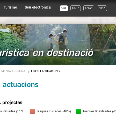
Turisme
Seu electrònica
CAT
ESP*
ENG*
FRA*
urística en destinació
MENJA'T GIRONA
EIXOS I ACTUACIONS
i actuacions
s projectes
o iniciades (11%)
Tasques iniciades (46%)
Tasques finalitzades (