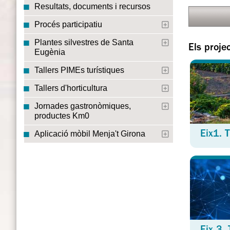
Resultats, documents i recursos
Procés participatiu
Plantes silvestres de Santa
Els proje
Eugènia
Tallers PIMEs turístiques
Tallers d'horticultura
Jornades gastronòmiques,
productes Km0
Aplicació mòbil Menja't Girona
Eix1. 