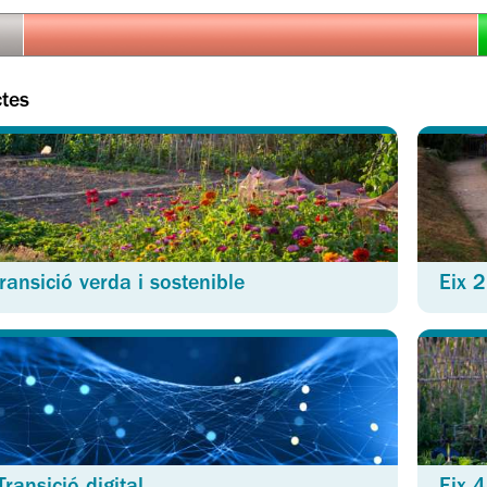
ctes
Transició verda i sostenible
Eix 2