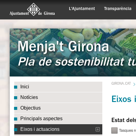
L'Ajuntament
Transparència
Menja't Girona
Pla de sostenibilitat t
GIRONA.CAT
Inici
Notícies
Eixos 
Objectius
Principals aspectes
Estat del
Eixos i actuacions
Tasques n