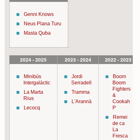
Genni Knows
Neus Plana Turu
Masta Quba
2024 - 2025
2023 - 2024
2022 - 2023
Minibús
Jordi
Boom
Intergalàctic
Serradell
Boom
Fighters
La Marta
Tramma
&
Rius
L'Arannà
Cookah
Lecocq
P
Remei
de ca
La
Fresca