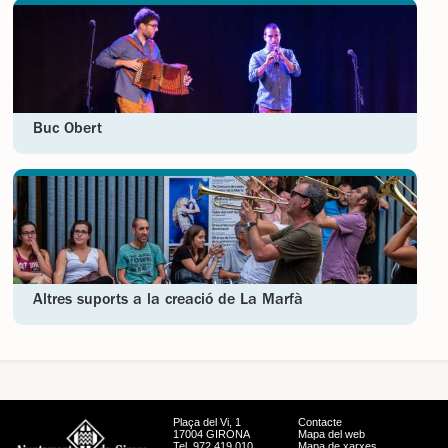
Buc Obert
Altres suports a la creació de La Marfà
Plaça del Vi, 1
Contacte
17004 GIRONA
Mapa del web
Tel. 972 419 010
Mapa de xarxes