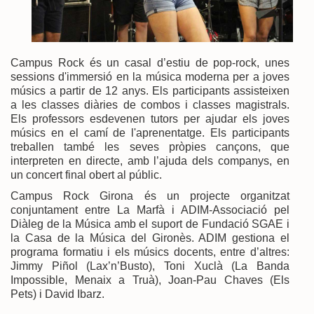
Campus Rock és un casal d’estiu de pop-rock, unes
sessions d'immersió en la música moderna per a joves
músics a partir de 12 anys. Els participants assisteixen
a les classes diàries de combos i classes magistrals.
Els professors esdevenen tutors per ajudar els joves
músics en el camí de l'aprenentatge. Els participants
treballen també les seves pròpies cançons, que
interpreten en directe, amb l’ajuda dels companys, en
un concert final obert al públic.
Campus Rock Girona és un projecte organitzat
conjuntament entre La Marfà i ADIM-Associació pel
Diàleg de la Música amb el suport de Fundació SGAE i
la Casa de la Música del Gironès. ADIM gestiona el
programa formatiu i els músics docents, entre d’altres:
Jimmy Piñol (Lax’n’Busto), Toni Xuclà (La Banda
Impossible, Menaix a Truà), Joan-Pau Chaves (Els
Pets) i David Ibarz.