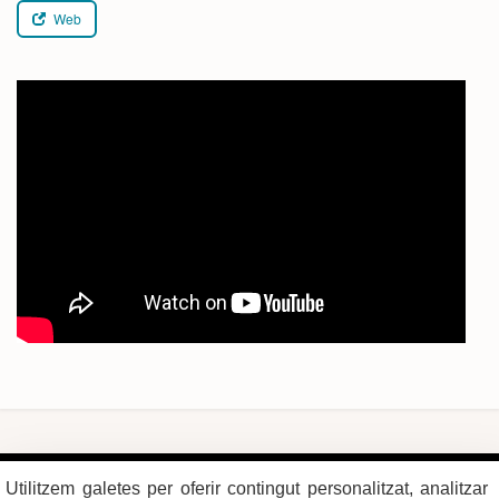
Web
Plaça del Vi, 1
Contacte
Utilitzem galetes per oferir contingut personalitzat, analitzar
17004 GIRONA
Mapa del web