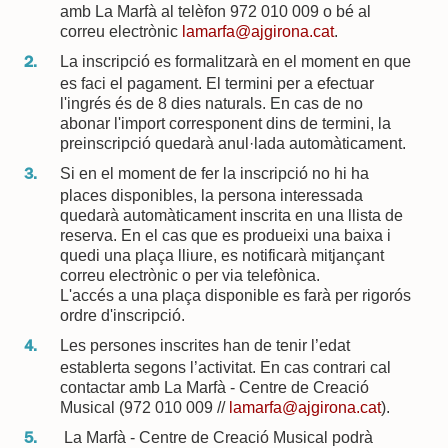
amb La Marfà al telèfon 972 010 009 o bé al
correu electrònic
lamarfa@ajgirona.cat
.
La inscripció es formalitzarà en el moment en que
es faci el pagament. El termini per a efectuar
l'ingrés és de 8 dies naturals. En cas de no
abonar l'import corresponent dins de termini, la
preinscripció quedarà anul·lada automàticament.
Si en el moment de fer la inscripció no hi ha
places disponibles, la persona interessada
quedarà automàticament inscrita en una llista de
reserva. En el cas que es produeixi una baixa i
quedi una plaça lliure, es notificarà mitjançant
correu electrònic o per via telefònica.
L'accés a una plaça disponible es farà per rigorós
ordre d'inscripció.
Les persones inscrites han de tenir l’edat
establerta segons l’activitat. En cas contrari cal
contactar amb La Marfà - Centre de Creació
Musical (972 010 009 //
lamarfa@ajgirona.cat
).
La Marfà - Centre de Creació Musical podrà