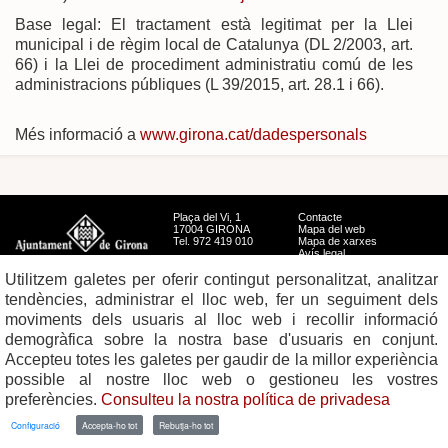
Base legal: El tractament està legitimat per la Llei
municipal i de règim local de Catalunya (DL 2/2003, art.
66) i la Llei de procediment administratiu comú de les
administracions públiques (L 39/2015, art. 28.1 i 66).
Més informació a
www.girona.cat/dadespersonals
Plaça del Vi, 1
Contacte
17004 GIRONA
Mapa del web
Tel. 972 419 010
Mapa de xarxes
Avís legal
Utilitzem galetes per oferir contingut personalitzat, analitzar
tendències, administrar el lloc web, fer un seguiment dels
moviments dels usuaris al lloc web i recollir informació
demogràfica sobre la nostra base d'usuaris en conjunt.
Accepteu totes les galetes per gaudir de la millor experiència
possible al nostre lloc web o gestioneu les vostres
preferències.
Consulteu la nostra política de privadesa
Configuració
Accepta-ho tot
Rebutja-ho tot