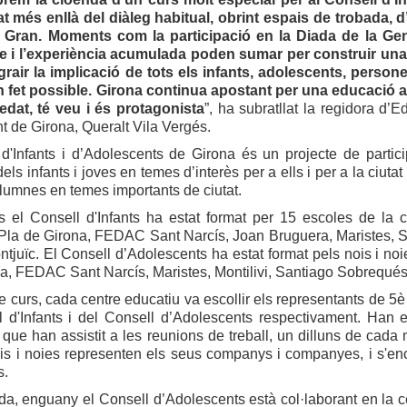
t més enllà del diàleg habitual, obrint espais de trobada, 
 Gran. Moments com la participació en la Diada de la Gen
e i l’experiència acumulada poden sumar per construir una 
 agrair la implicació de tots els infants, adolescents, perso
 fet possible. Girona continua apostant per una educació ac
edat, té veu i és protagonista
”, ha subratllat la regidora d’
t de Girona, Queralt Vila Vergés.
d'Infants i d’Adolescents de Girona és un projecte de particip
els infants i joves en temes d’interès per a ells i per a la ciutat
 alumnes en temes importants de ciutat.
s el Consell d'Infants ha estat format per 15 escoles de la 
 Pla de Girona, FEDAC Sant Narcís, Joan Bruguera, Maristes, S
ntjuïc. El Consell d’Adolescents ha estat format pels nois i no
, FEDAC Sant Narcís, Maristes, Montilivi, Santiago Sobrequés
de curs, cada centre educatiu va escollir els representants de 5è
l d'Infants i del Consell d’Adolescents respectivament. Han e
que han assistit a les reunions de treball, un dilluns de cada 
s i noies representen els seus companys i companyes, i s'enca
s.
da, enguany el Consell d’Adolescents està col·laborant en la ce