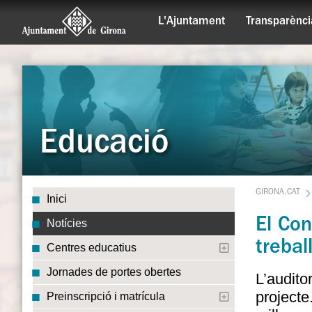
L'Ajuntament
Transparènci
Educació
GIRONA.CAT
Inici
El Con
Notícies
trebal
Centres educatius
Jornades de portes obertes
L’audito
projecte
Preinscripció i matrícula