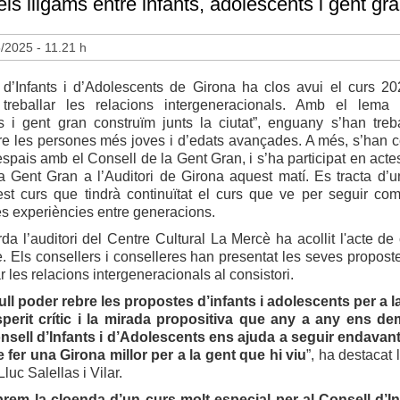
 els lligams entre infants, adolescents i gent gr
5/2025 - 11.21 h
 d’Infants i d’Adolescents de Girona ha clos avui el curs 2
treballar les relacions intergeneracionals. Amb el lema “
s i gent gran construïm junts la ciutat”, enguany s’han treba
re les persones més joves i d’edats avançades. A més, s’han c
espais amb el Consell de la Gent Gran, i s’ha participat en acte
 Gent Gran a l’Auditori de Girona aquest matí. Es tracta d’un
est curs que tindrà continuïtat el curs que ve per seguir comp
s experiències entre generacions.
da l’auditori del Centre Cultural La Mercè ha acollit l'acte de
e. Els consellers i conselleres han presentat les seves propost
r les relacions intergeneracionals al consistori.
ll poder rebre les propostes d’infants i adolescents per a l
esperit crític i la mirada propositiva que any a any ens d
nsell d’Infants i d’Adolescents ens ajuda a seguir endavan
 fer una Girona millor per a la gent que hi viu
”, ha destacat 
luc Salellas i Vilar.
brem la cloenda d’un curs molt especial per al Consell d’I