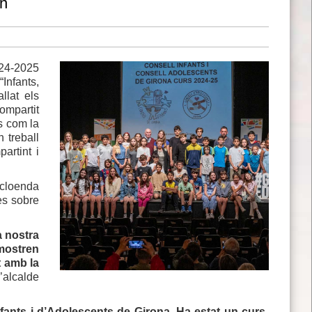
an
024-2025
Infants,
llat els
ompartit
s com la
 treball
artint i
 cloenda
es sobre
a nostra
emostren
t amb la
l’alcalde
nfants i d’Adolescents de Girona. Ha estat un curs