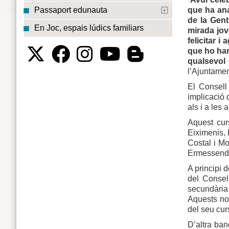
que ha ana
Passaport edunauta
de la Gent
En Joc, espais lúdics familiars
mirada jov
felicitar i
que ho han
qualsevol 
l’Ajuntamen
El Consell 
implicació d
als i a les
Aquest cur
Eiximenis,
Costal i Mo
Ermessenda
A principi 
del Consel
secundària 
Aquests noi
del seu cur
D’altra ban