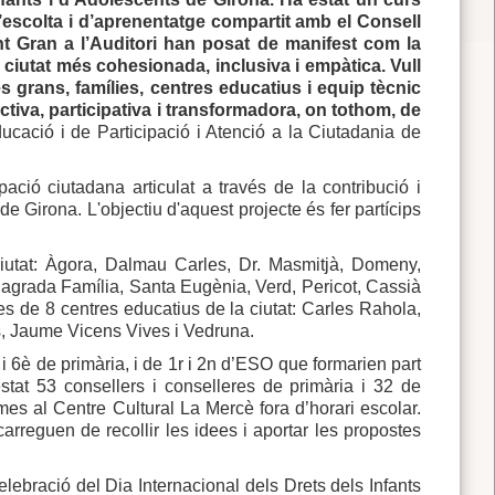
d’escolta i d’aprenentatge compartit amb el Consell
t Gran a l’Auditori han posat de manifest com la
ciutat més cohesionada, inclusiva i empàtica. Vull
nes grans, famílies, centres educatius i equip tècnic
tiva, participativa i transformadora, on tothom, de
Educació i de Participació i Atenció a la Ciutadania de
ació ciutadana articulat a través de la contribució i
 de Girona. L'objectiu d'aquest projecte és fer partícips
ciutat: Àgora, Dalmau Carles, Dr. Masmitjà, Domeny,
agrada Família, Santa Eugènia, Verd, Pericot, Cassià
ies de 8 centres educatius de la ciutat: Carles Rahola,
, Jaume Vicens Vives i Vedruna.
 i 6è de primària, i de 1r i 2n d’ESO que formarien part
stat 53 consellers i conselleres de primària i 32 de
mes al Centre Cultural La Mercè fora d’horari escolar.
rreguen de recollir les idees i aportar les propostes
lebració del Dia Internacional dels Drets dels Infants