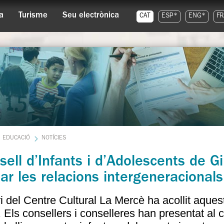
a
Turisme
Seu electrònica
CAT
ESP*
ENG*
FR
EDUCACIÓ
NOTÍCIES
sell d’Infants i d’Adolescents de G
lar les relacions intergeneracionals
ri del Centre Cultural La Mercè ha acollit aques
. Els consellers i conselleres han presentat al 