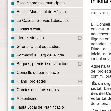
millorar
Escoles bressol municipals
Escola Municipal de Música
Dilluns 19/0
La Caseta. Serveis Educatius
El Consell
enfocat a 
Casals d'estiu
adolescent
Lleure educatiu
lligams ent
trobades i 
Girona, Ciutat educadora
Diada de la
iniciat aqu
Formació al llarg de la vida
creant nove
Beques, premis i subvencions
Aquesta tar
del project
Consells de participació
com millora
Plans i projectes
“
És un orgu
ciutat. L’
Camins escolars segurs
des del Co
voluntat de
Absentisme
de Girona, L
Taula Local de Planificació
“
Avui cele